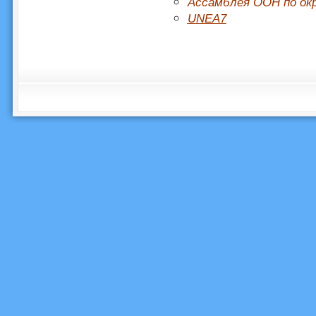
Ассамблея ООН по ок
UNEA7