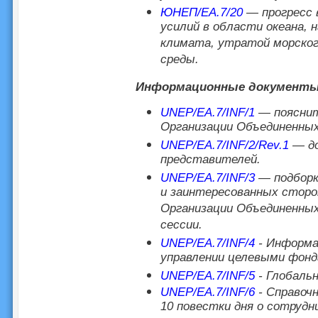
ЮНЕП/EA.7/20
— прогресс в
усилий в области океана, 
климата, утратой морского
среды.
Информационные документ
UNEP/EA.7/INF/1
— пояснит
Организации Объединенных
UNEP/EA.7/INF/2/Rev.1
— д
представителей.
UNEP/EA.7/INF/3
— подборка
и заинтересованных сторо
Организации Объединенных
сессии.
UNEP/EA.7/INF/4
- Информа
управлении целевыми фонд
UNEP/EA.7/INF/5
- Глобаль
UNEP/EA.7/INF/6
- Справочн
10 повестки дня о сотруд