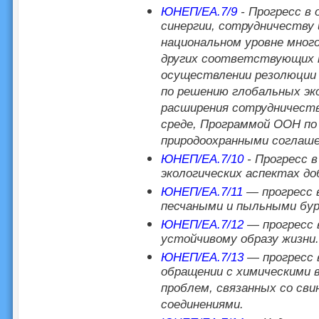
ЮНЕП/EA.7/9
- Прогресс в 
синергии, сотрудничеству 
национальном уровне мног
других соответствующих п
осуществлении резолюции 
по решению глобальных эк
расширения сотрудничест
среде, Программой ООН по
природоохранными соглаше
ЮНЕП/EA.7/10
- Прогресс в
экологических аспектах д
ЮНЕП/EA.7/11
— прогресс в
песчаными и пыльными бур
ЮНЕП/EA.7/12
— прогресс 
устойчивому образу жизни.
ЮНЕП/EA.7/13
— прогресс 
обращении с химическими 
проблем, связанных со сви
соединениями.