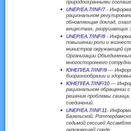
природоохранными соглаш
UNEP/EA.7/INF/7
- Информа
рациональном регулирован
обновляющая доклад, озагл
веществах, разрушающих э
UNEP/EA.7/INF/8
- Информа
повышении роли и жизнесп
министров окружающей ср
Организации Объединенных
многостороннего сотрудни
ЮНЕП/EA.7/INF/9
— Информа
биоразнообразии и здоровье
ЮНЕП/EA.7/INF/10
— Информ
рациональном обращении с
решения проблемы свинца, 
соединений.
UNEP/EA.7/INF.11
- Информа
Базельской, Роттердамской
седьмой сессией Ассамбле
окружающей среде