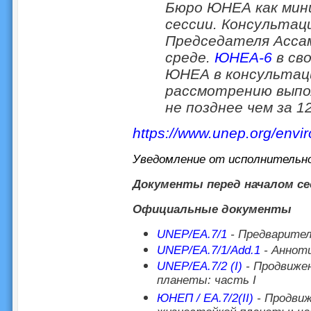
Бюро ЮНЕА как мини
сессии. Консультац
Председателя Асса
среде.
ЮНЕА-6
в св
ЮНЕА в консультац
рассмотрению выпо
не позднее чем за 1
https://www.unep.org/env
Уведомление от исполнительн
Документы перед началом се
Официальные документы
UNEP/EA.7/1
- Предварител
UNEP/EA.7/1/Add.1
- Анноти
UNEP/EA.7/2 (I)
- Продвиже
планеты: часть I
ЮНЕП / EA.7/2(II)
- Продвиж