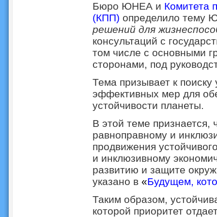
Бюро ЮНЕА и
Комитета 
(КПП)
определило тему 
решений для жизнеспос
консультаций с государс
том числе с основными г
сторонами, под руковод
Тема призывает к поиску
эффективных мер для об
устойчивости планеты.
В этой теме признается, 
равноправному и инклюзи
продвижения устойчивого
и инклюзивному экономич
развитию и защите окруж
указано в
«
Будущем, кото
Таким образом, устойчив
которой приоритет отдае