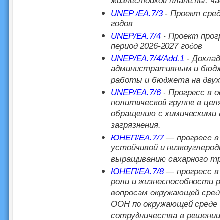
жизнестойкой планеты: час
UNEP /EA.7/3
- Проект сред
годов
UNEP/EA.7/4
- Проект прог
период 2026-2027 годов
UNEP/EA.7/4/Add.1
- Докла
административным и бюдж
работы и бюджета на двухг
UNEP/EA.7/6
- Прогресс в о
политической группе в це
обращению с химическими
загрязнения.
ЮНЕП/EA.7/7
— прогресс в
устойчивой и низкоуглеро
выращиванию сахарного т
ЮНЕП/EA.7/8
— прогресс в
роли и жизнеспособности 
вопросам окружающей сред
ООН по окружающей среде 
сотрудничества в решении