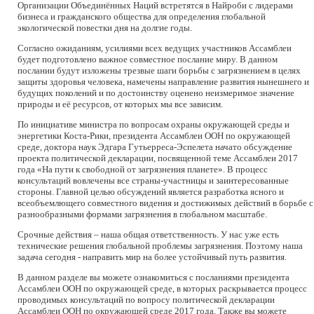
Организации Объединённых Наций встретятся в Найроби с лидерами
бизнеса и гражданского общества для определения глобальной
экологической повестки дня на долгие годы.
Согласно ожиданиям, усилиями всех ведущих участников Ассамблеи
будет подготовлено важное совместное послание миру. В данном
послании будут изложены трезвые шаги борьбы с загрязнением в целях
защиты здоровья человека, намечены направление развития нынешнего и
будущих поколений и по достоинству оценено неизмеримое значение
природы и её ресурсов, от которых мы все зависим.
По инициативе министра по вопросам охраны окружающей среды и
энергетики Коста-Рики, президента Ассамблеи ООН по окружающей
среде, доктора наук Эдгара Гутьерреса-Эспелета начато обсуждение
проекта политической декларации, посвященной теме Ассамблеи 2017
года «На пути к свободной от загрязнения планете». В процесс
консультаций вовлечены все страны-участницы и заинтересованные
стороны. Главной целью обсуждений является разработка ясного и
всеобъемлющего совместного видения и достижимых действий в борьбе с
разнообразными формами загрязнения в глобальном масштабе.
Срочные действия – наша общая ответственность. У нас уже есть
технические решения глобальной проблемы загрязнения. Поэтому наша
задача сегодня - направить мир на более устойчивый путь развития.
В данном разделе вы можете ознакомиться с посланиями президента
Ассамблеи ООН по окружающей среде, в которых раскрывается процесс
проводимых консультаций по вопросу политической декларации
Ассамблеи ООН по окружающей среде 2017 года. Также вы можете