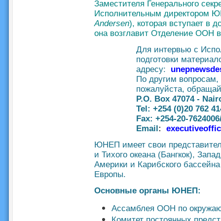
Заместителя Генерального секр
Исполнительным директором Ю
Andersen
), которая вступает в д
она возглавит Отделение ООН в
Для интервью с Исп
подготовки материал
адресу:
unepnewsde
По другим вопросам,
пожалуйста, обраща
P.O. Box 47074 - Nair
Tel: +254 (0)20 762 41
Fax: +254-20-7624006
Email
:
executiveoff
ЮНЕП имеет свои представитель
и Тихого океана (Бангкок), Зап
Америки и Карибского бассейна
Европы.
Основные органы ЮНЕП:
Ассамблея ООН по окружаю
Комитет постоянных предст