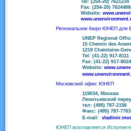
Tel: (254-20) 7621234
Fax: (254-20) 762448
Website:
www.unenvi
www.unenvironment.o
Региональное бюро ЮНЕП для 
UNEP Regional Offic
15 Chemin des Ane
1219 Chatelaine-Gen
Tel: (41-22) 917-8111
Fax: (41-22) 917-8024
Website:
www.unenvi
www.unenvironment.o
Московский офмс ЮНЕП
119034, Москва
Леонтьевский переу
тел: (495) 787-2156
Факс: (495) 787-7763
E-mail:
vladimir.mo
ЮНЕП возглавляется Исполнит