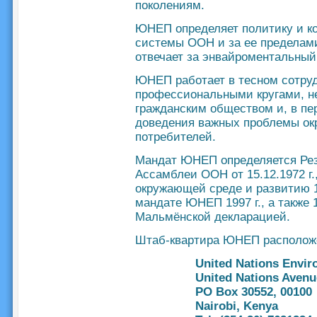
поколениям.
ЮНЕП определяет политику и ко
системы ООН и за ее пределам
отвечает за энвайроментальный
ЮНЕП работает в тесном сотру
профессиональными кругами, н
гражданским обществом и, в пе
доведения важных проблемы ок
потребителей.
Мандат ЮНЕП определяется Рез
Ассамблеи ООН от 15.12.1972 
окружающей среде и развитию 1
мандате ЮНЕП 1997 г., а также 
Мальмёнской декларацией.
Штаб-квартира ЮНЕП расположе
United Nations Envi
United Nations Avenue
PO Box 30552, 00100
Nairobi, Kenya