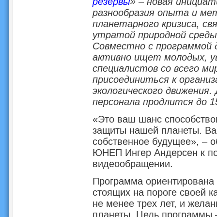
резервы
» – новая инициат
разнообразия опыта и ме
планетарного кризиса, св
утратой природной среды,
Совместно с программой
активно ищет молодых, у
специалистов со всего ми
присоединиться к органи
экологического движения.
персонала продлится до 15
«Это ваш шанс способство
защиты нашей планеты. Ва
собственное будущее», – 
ЮНЕП Ингер Андерсен к п
видеообращении.
Программа ориентирована н
стоящих на пороге своей к
не менее трех лет, и жела
планеты. Цель программы 