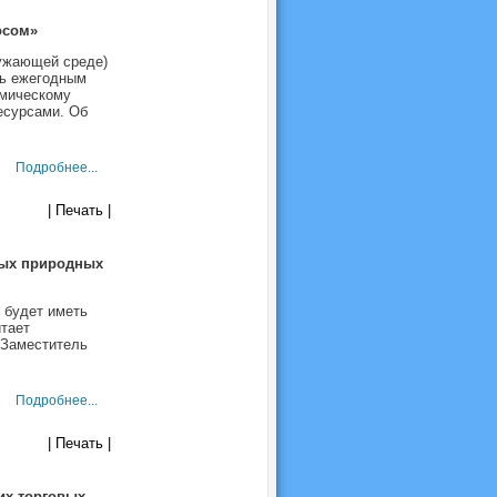
осом»
ужающей среде)
ь ежегодным
мическому
есурсами. Об
Подробнее...
| Печать |
мых природных
 будет иметь
тает
 Заместитель
Подробнее...
| Печать |
их торговых