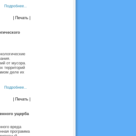
Подробнее...
| Печать |
гического
экологические
ания.
рий от мусора.
х территорий
амом деле их
Подробнее...
| Печать |
ленного ущерба
ного вреда
енная программа
оритетный