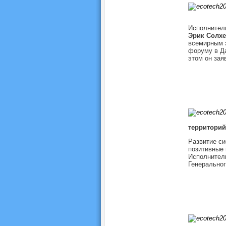
Исполнител
Эрик Солх
всемирным 
форуму в Да
этом он зая
территорий
Развитие си
позитивные 
Исполнител
Генерально