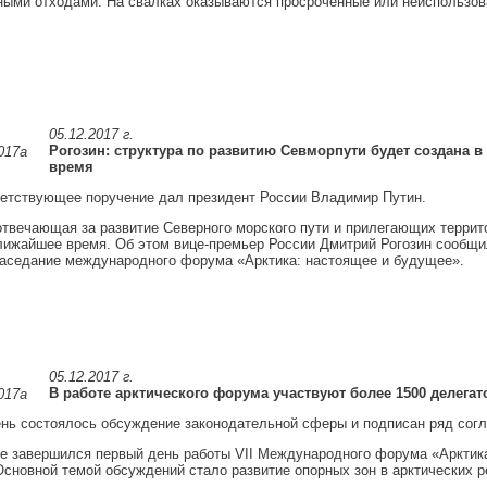
ыми отходами. На свалках оказываются просроченные или неиспользо
05.12.2017 г.
Рогозин: структура по развитию Севморпути будет создана 
время
ветствующее поручение дал президент России Владимир Путин.
отвечающая за развитие Северного морского пути и прилегающих террит
лижайшее время. Об этом вице-премьер России Дмитрий Рогозин сообщи
заседание международного форума «Арктика: настоящее и будущее».
05.12.2017 г.
В работе арктического форума участвуют более 1500 делегат
нь состоялось обсуждение законодательной сферы и подписан ряд сог
е завершился первый день работы VII Международного форума «Арктик
сновной темой обсуждений стало развитие опорных зон в арктических р