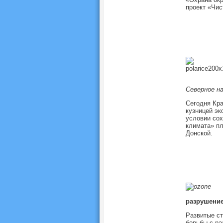
проект «Чис
Северное н
Сегодня Кра
кузницей эк
условии сох
климата» пл
Донской.
разрушение
Развитые с
борьбы с ра