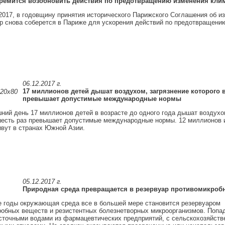
ремится возобновить действия по предотвращению изменения кли
2017, в годовщину принятия исторического Парижского Соглашения об и
р снова соберется в Париже для ускорения действий по предотвращени
06.12.2017 г.
17 миллионов детей дышат воздухом, загрязнение которого в
превышает допустимые международные нормы
ний день 17 миллионов детей в возрасте до одного года дышат воздухо
шесть раз превышает допустимые международные нормы. 12 миллионов и
вут в странах Южной Азии.
05.12.2017 г.
Природная среда превращается в резервуар противомикроб
 годы окружающая среда все в большей мере становится резервуаром
обных веществ и резистентных болезнетворных микроорганизмов. Попа
сточными водами из фармацевтических предприятий, с сельскохозяйств