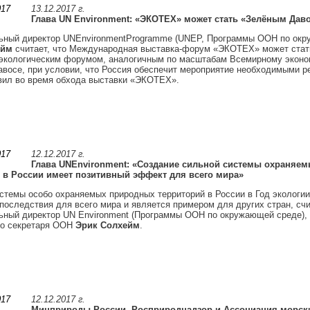
13.12.2017 г.
Глава UN Environment: «ЭКОТЕХ» может стать «Зелёным Дав
ьный директор UNEnvironmentProgramme (UNEP, Программы ООН по окр
ейм
считает, что Международная выставка-форум «ЭКОТЕХ» может стат
экологическим форумом, аналогичным по масштабам Всемирному эконо
восе, при условии, что Россия обеспечит мероприятие необходимыми р
вил во время обхода выставки «ЭКОТЕХ».
12.12.2017 г.
Глава UNEnvironment: «Создание сильной системы охраняе
 в России имеет позитивный эффект для всего мира»
стемы особо охраняемых природных территорий в России в Год экологии
последствия для всего мира и является примером для других стран, счи
ьный директор UN Environment (Программы ООН по окружающей среде),
го секретаря ООН
Эрик Солхейм
.
12.12.2017 г.
Минприроды России, Росприроднадзор и Ассоциация морск