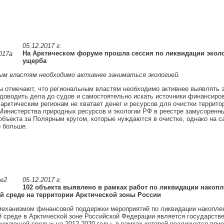
05.12.2017 г.
На Арктическом форуме прошла сессия по ликвидации эколо
ущерба
ым властям необходимо активнее заниматься экологией.
 отмечают, что региональным властям необходимо активнее выявлять 
доводить дела до судов и самостоятельно искать источники финансиров
арктическим регионам не хватает денег и ресурсов для очистки террито
инистерства природных ресурсов и экологии РФ в реестре замусоренны
объекта за Полярным кругом, которые нуждаются в очистке, однако на с
 больше.
05.12.2017 г.
102 объекта выявлено в рамках работ по ликвидации накоп
 среде на территории Арктической зоны России
еханизмом финансовой поддержки мероприятий по ликвидации накоплен
среде в Арктической зоне Российской Федерации является государств
ужающей среды» на 2012-2020 годы, в рамках которой реализуется при