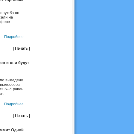
 служба по
сали на
сфере
Подробнее...
| Печать |
ов и они будут
ыло выведено
 пылесосов
а» был равен
ен.
Подробнее...
| Печать |
аммит Одной