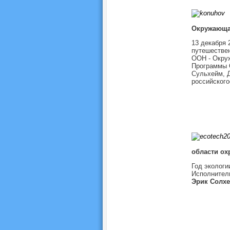
Окружающа
13 декабря 
путешестве
ООН - Окру
Программы 
Сульхейм, 
российског
области о
Год экологи
Исполнител
Эрик Солх