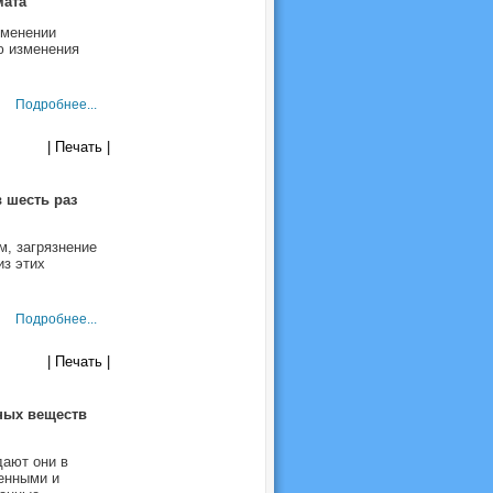
мата
зменении
ю изменения
Подробнее...
| Печать |
 шесть раз
м, загрязнение
з этих
Подробнее...
| Печать |
ных веществ
дают они в
енными и