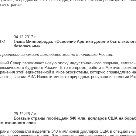
тая страна».
04.12.2017 г.
Глава Минприроды: «Освоение Арктики должно быть эколог
безопасным»
аправление занимает важнейшее место в политике России.
йний Север переживает новую эпоху индустриального прорыва, являясь
ономического будущего России. В то же время, работа в Арктике возмож
ранения этой единственной в мире экосистемы, которую справедливо н
анеты, заявил РИА Новости министр природных ресурсов и экологии Ро
28.11.2017 г.
Богатые страны пообещали 540 млн. долларов США на борьб
м озонового слоя
траны пообещали выделить 540 миллионов долларов США в специальны
зрушением озонового слоя. Эти средства предназначены для финансиро