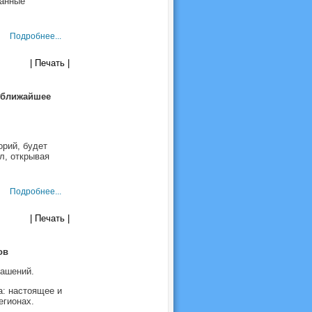
ванные
Подробнее...
| Печать |
в ближайшее
орий, будет
л, открывая
Подробнее...
| Печать |
ов
лашений.
а: настоящее и
егионах.