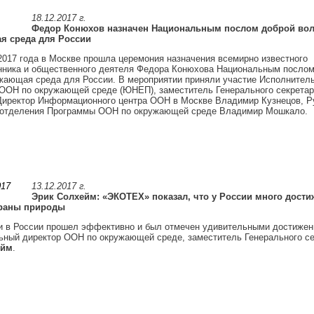
18.12.2017 г.
Федор Конюхов назначен Национальным послом доброй вол
я среда для России
2017 года в Москве прошла церемония назначения всемирно известного
нника и общественного деятеля Федора Конюхова Национальным послом
жающая среда для России. В мероприятии приняли участие Исполнител
ООН по окружающей среде (ЮНЕП), заместитель Генерального секрета
Директор Информационного центра ООН в Москве Владимир Кузнецов, Р
оотделения Программы ООН по окружающей среде Владимир Мошкало.
13.12.2017 г.
Эрик Солхейм: «ЭКОТЕХ» показал, что у России много дости
храны природы
и в России прошел эффективно и был отмечен удивительными достижен
ьный директор ООН по окружающей среде, заместитель Генерального с
ейм
.