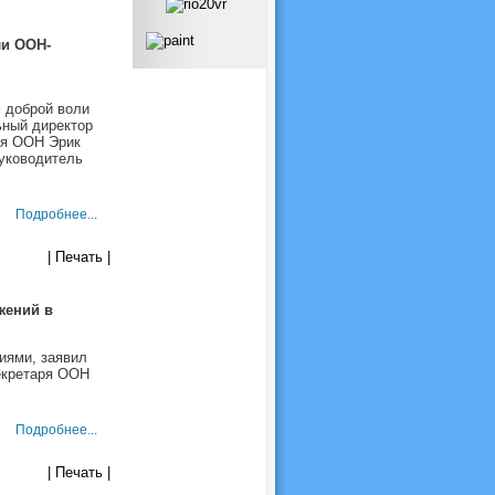
и ООН-
 доброй воли
ьный директор
ря ООН Эрик
уководитель
Подробнее...
| Печать |
жений в
иями, заявил
екретаря ООН
Подробнее...
| Печать |