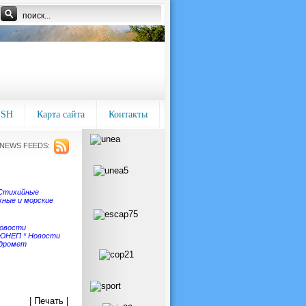
ISH
Карта сайта
Контакты
NEWS FEEDS:
Стихийные
ные и морские
овости
 ЮНЕП
*
Новости
идромет
| Печать |