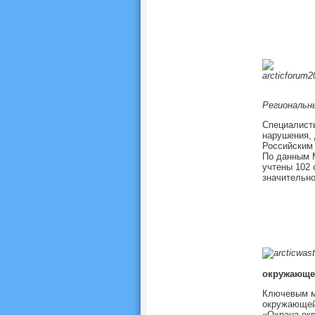
Региональн
Специалисты
нарушения, 
Российским 
По данным М
учтены 102 
значительно
окружающей
Ключевым м
окружающей 
«Охрана окр