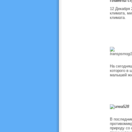
Планеты ст
12 Декабря 
климата, ми
климата.
На сегодняш
которого в 
малышей жи
В последние
противомикр
природу со 