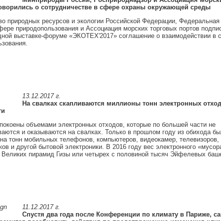
оворились о сотрудничестве в сфере охраны окружающей среды
о природных ресурсов и экологии Российской Федерации, Федеральная
фере природопользования и Ассоциация морских торговых портов подпи
ной выставке-форуме «ЭКОТЕХ'2017» соглашение о взаимодействии в 
ьзования.
13.12.2017 г.
На свалках скапливаются миллионы тонн электронных отход
ти
окоены объемами электронных отходов, которые по большей части не
аются и оказываются на свалках. Только в прошлом году из обихода б
на тонн мобильных телефонов, компьютеров, видеокамер, телевизоров,
ов и другой бытовой электроники. В 2016 году вес электронного «мусор
 Великих пирамид Гизы или четырех с половиной тысяч Эйфелевых баш
11.12.2017 г.
Спустя два года после Конференции по климату в Париже, с