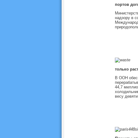
портов дог
Министерств
надзору в с
Международ
природопол
только рас
В ООН обесп
перерабатыв
44,7 миллио
холодильник
весу девяти