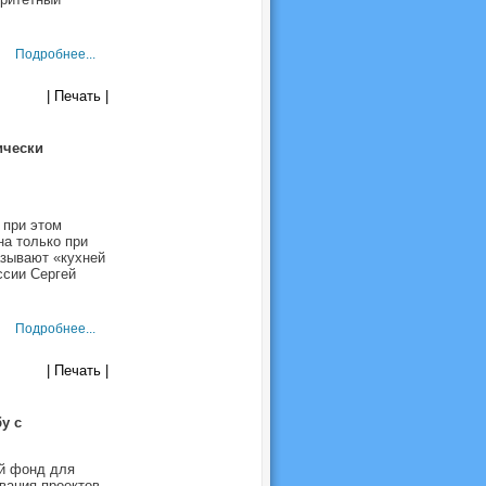
Подробнее...
| Печать |
ически
 при этом
на только при
азывают «кухней
ссии Сергей
Подробнее...
| Печать |
у с
й фонд для
вания проектов