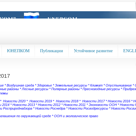
ЮНЕПКОМ
Публикации
Устойчивое развитие
ENGL
2017
зие
*
Воздушная среда
*
Здоровье
*
Земельные ресурсы
*
Климат
*
Опустынивание
*
рные районы
*
Лесные ресурсы
*
Полярные районы
*
Пресноводные ресурсы
*
Прибреж
темы
*
Новости 2020
*
Новости 2019
*
Новости 2018
*
Новости 2017
*
Новости 2016
*
Н
 2014
*
Новости 2013
*
Новости 2012
*
Новости 2011
*
Эконовости ООН
*
Новости
и Росприроднадзора
*
Новости Роснедра
*
Новости Росводресурсы
*
Новости Росг
оглашения по окружающей среде
*
ООН и экологическое право