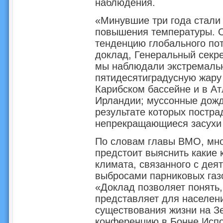
наблюдения.
«Минувшие три года стали 
повышения температуры. 
тенденцию глобального пот
доклад, Генеральный секр
мы наблюдали экстремальн
пятидесятиградусную жару 
Карибском бассейне и в А
Ирландии; муссонные дожд
результате которых постр
непрекращающиеся засухи 
По словам главы ВМО, мног
предстоит выяснить какие 
климата, связанного с деят
выбросами парниковых газ
«Доклад позволяет понять,
представляет для населени
существования жизни на Зе
конференцию в Бонне Испо