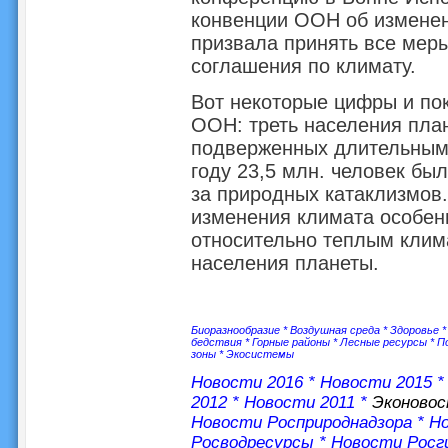
конвенции ООН об изменен
призвала принять все мер
соглашения по климату.
Вот некоторые цифры и пок
ООН: треть населения план
подверженных длительным
году 23,5 млн. человек бы
за природных катаклизмов
изменения климата особен
относительно теплым клим
населения планеты.
Биоразнообразие
*
Воздушная среда
*
Здоровье
бедствия
*
Горные районы
*
Лесные ресурсы
*
П
зоны
*
Экосистемы
Новости 2016
*
Новости 2015
2012
*
Новости 2011
*
Эконово
Новости Росприроднадзора
*
Но
Росводресурсы
*
Новости Росг