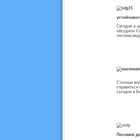
устойчивог
Сегодня в ш
обсудили Ст
лесонасажде
Сточные вод
справиться 
сегодня в Б
Послами до