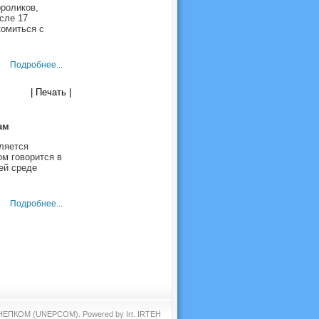
роликов,
сле 17
комиться с
Подробнее...
| Печать |
ам
ляется
м говорится в
ей среде
Подробнее...
 ЮНЕПКОМ (UNEPCOM). Powered by
Irt
.
IRTEH