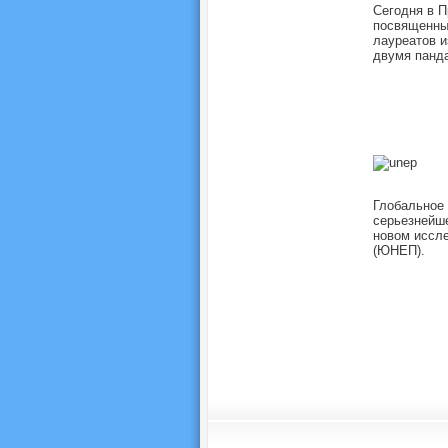
Сегодня в 
посвященных
лауреатов и
двумя панда
Глобальное 
серьезнейше
новом иссл
(ЮНЕП).