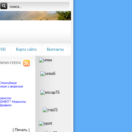
ISH
Карта сайта
Контакты
NEWS FEEDS:
Стихийные
ные и морские
овости
 ЮНЕП
*
Новости
идромет
| Печать |