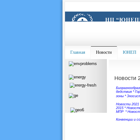
Главная
Новости
ЮНЕП
Новости 
Биоразнообра
бедствия
*
Го
зоны
*
Экосис
Новости 2021
2015
*
Новости
МПР
*
Новост
Конвенции и с