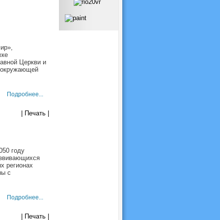
ир»,
жке
авной Церкви и
о окружающей
Подробнее...
| Печать |
050 году
азвивающихся
ых регионах
ны с
Подробнее...
| Печать |