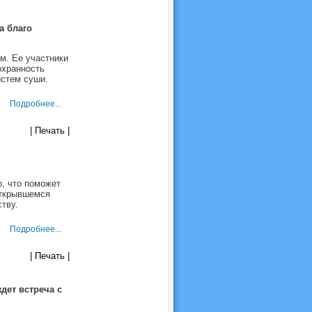
а благо
м. Ее участники
охранность
истем суши.
Подробнее...
| Печать |
, что поможет
открывшемся
тву.
Подробнее...
| Печать |
дет встреча с