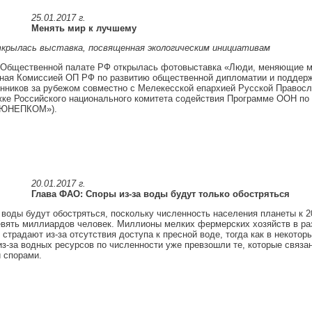
25.01.2017 г.
Менять мир к лучшему
крылась выставка, посвященная экологическим инициативам
в Общественной палате РФ открылась фотовыставка «Люди, меняющие м
нная Комиссией ОП РФ по развитию общественной дипломатии и поддер
нников за рубежом совместно с Мелекесской епархией Русской Правосл
жке Российского национального комитета содействия Программе ООН п
«ЮНЕПКОМ»).
20.01.2017 г.
Глава ФАО: Споры из-за воды будут только обостряться
 воды будут обостряться, поскольку численность населения планеты к 2
евять миллиардов человек. Миллионы мелких фермерских хозяйств в р
 страдают из-за отсутствия доступа к пресной воде, тогда как в некотор
з-за водных ресурсов по численности уже превзошли те, которые связа
 спорами.