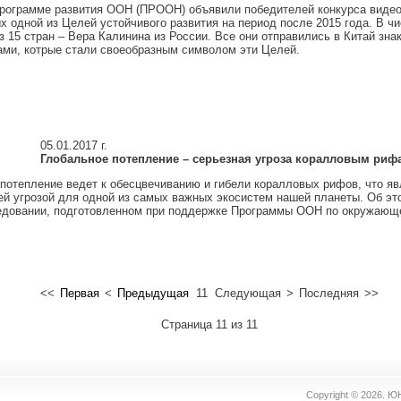
Программе развития ООН (ПРООН) объявили победителей конкурса видео
 одной из Целей устойчивого развития на период после 2015 года. В чи
з 15 стран – Вера Калинина из России. Все они отправились в Китай зна
ми, котрые стали своеобразным символом эти Целей.
05.01.2017 г.
Глобальное потепление – серьезная угроза коралловым риф
потепление ведет к обесцвечиванию и гибели коралловых рифов, что яв
й угрозой для одной из самых важных экосистем нашей планеты. Об это
едовании, подготовленном при поддержке Программы ООН по окружающ
<<
Первая
<
Предыдущая
11
Следующая
>
Последняя
>>
Страница 11 из 11
Copyright © 2026.