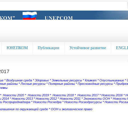
ЮНЕПКОМ
Публикации
Устойчивое развитие
ENGL
2017
зие
*
Воздушная среда
*
Здоровье
*
Земельные ресурсы
*
Климат
*
Опустынивание
*
рные районы
*
Лесные ресурсы
*
Полярные районы
*
Пресноводные ресурсы
*
Прибреж
темы
*
Новости 2020
*
Новости 2019
*
Новости 2018
*
Новости 2017
*
Новости 2016
*
Н
 2014
*
Новости 2013
*
Новости 2012
*
Новости 2011
*
Эконовости ООН
*
Новости
и Росприроднадзора
*
Новости Роснедра
*
Новости Росводресурсы
*
Новости Росг
оглашения по окружающей среде
*
ООН и экологическое право