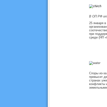
В ОП РФ от
25 января 
организова
соотечестве
при поддер
среде (НП 
Споры из-за
превысит д
странах уже
конфликты и
земельными