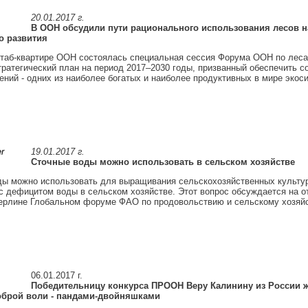
20.01.2017 г.
В ООН обсудили пути рационального использования лесов н
о развития
таб-квартире ООН состоялась специальная сессия Форума ООН по леса
ратегический план на период 2017–2030 годы, призванный обеспечить с
ний - одних из наиболее богатых и наиболее продуктивных в мире экос
19.01.2017 г.
Сточные воды можно использовать в сельском хозяйстве
ы можно использовать для выращивания сельскохозяйственных культур
с дефицитом воды в сельском хозяйстве. Этот вопрос обсуждается на 
ерлине Глобальном форуме ФАО по продовольствию и сельскому хозяйс
06.01.2017 г.
Победительницу конкурса ПРООН Веру Калинину из России ж
брой воли - пандами-двойняшками