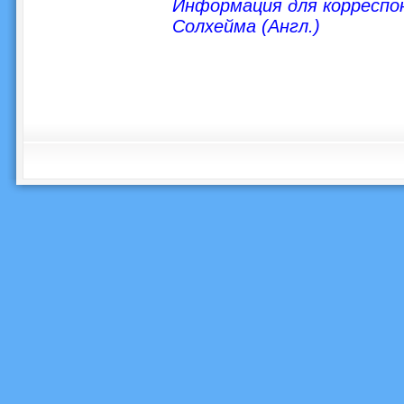
Информация для корреспо
Солхейма (Англ.)