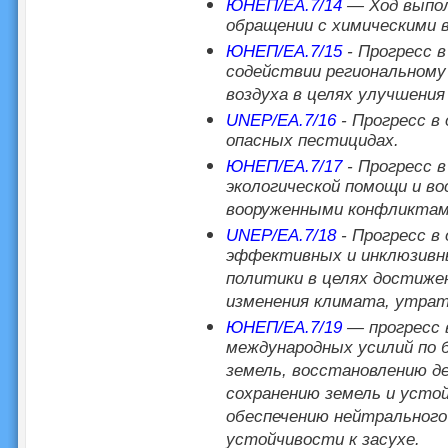
ЮНЕП/EA.7/14
— Ход выпол
обращении с химическими 
ЮНЕП/EA.7/15
- Прогресс в
содействии региональному
воздуха в целях улучшения
UNEP/EA.7/16
- Прогресс в
опасных пестицидах.
ЮНЕП/EA.7/17
- Прогресс в
экологической помощи и в
вооруженными конфликтам
UNEP/EA.7/18
- Прогресс в
эффективных и инклюзивны
политики в целях достиже
изменения климата, утраты
ЮНЕП/EA.7/19
— прогресс в
международных усилий по 
земель, восстановлению д
сохранению земель и усто
обеспечению нейтрального
устойчивости к засухе.