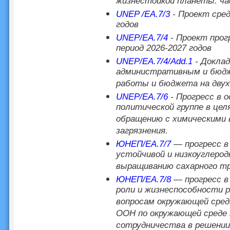
жизнестойкой планеты: час
UNEP /EA.7/3
- Проект сред
годов
UNEP/EA.7/4
- Проект прог
период 2026-2027 годов
UNEP/EA.7/4/Add.1
- Докла
административным и бюдж
работы и бюджета на двухг
UNEP/EA.7/6
- Прогресс в о
политической группе в це
обращению с химическими
загрязнения.
ЮНЕП/EA.7/7
— прогресс в
устойчивой и низкоуглеро
выращиванию сахарного т
ЮНЕП/EA.7/8
— прогресс в
роли и жизнеспособности 
вопросам окружающей сред
ООН по окружающей среде 
сотрудничества в решении