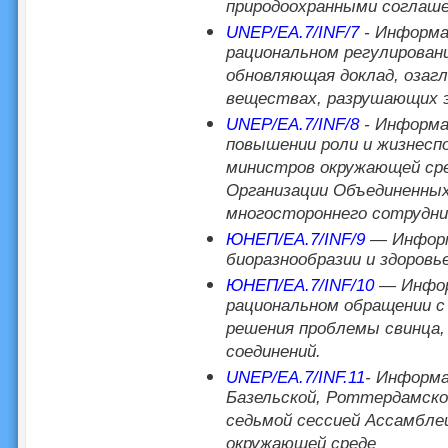
природоохранными соглаш
UNEP/EA.7/INF/7
- Информа
рациональном регулирован
обновляющая доклад, озагл
веществах, разрушающих э
UNEP/EA.7/INF/8
- Информа
повышении роли и жизнесп
министров окружающей ср
Организации Объединенных
многостороннего сотрудни
ЮНЕП/EA.7/INF/9
— Информа
биоразнообразии и здоровье
ЮНЕП/EA.7/INF/10
— Информ
рациональном обращении с
решения проблемы свинца, 
соединений.
UNEP/EA.7/INF.11
- Информа
Базельской, Роттердамской
седьмой сессией Ассамбле
окружающей среде