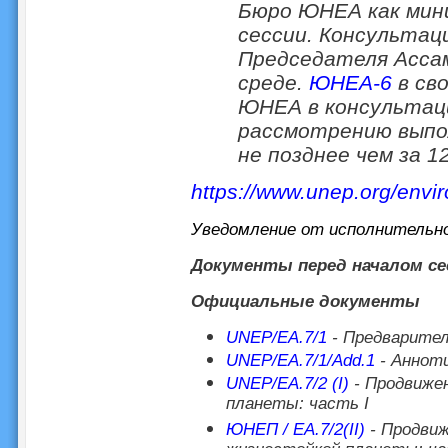
Бюро ЮНЕА как мини
сессии. Консультац
Председателя Асса
среде.
ЮНЕА-6
в св
ЮНЕА в консультац
рассмотрению выпо
не позднее чем за 1
https://www.unep.org/env
Уведомление от исполнительн
Документы перед началом се
Официальные документы
UNEP/EA.7/1
- Предварител
UNEP/EA.7/1/Add.1
- Анноти
UNEP/EA.7/2 (I)
- Продвиже
планеты: часть I
ЮНЕП / EA.7/2(II)
- Продвиж