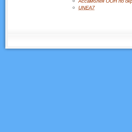
Ассамблея ООН по ок
UNEA7