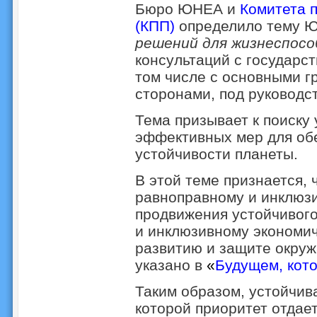
Бюро ЮНЕА и
Комитета 
(КПП)
определило тему 
решений для жизнеспос
консультаций с государс
том числе с основными г
сторонами, под руковод
Тема призывает к поиску
эффективных мер для об
устойчивости планеты.
В этой теме признается, 
равноправному и инклюзи
продвижения устойчивого
и инклюзивному экономич
развитию и защите окруж
указано в
«
Будущем, кото
Таким образом, устойчив
которой приоритет отдае