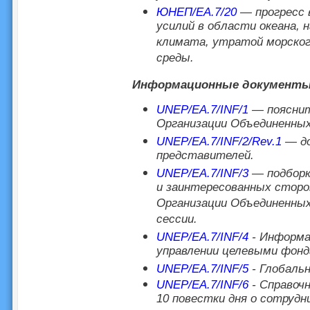
ЮНЕП/EA.7/20
— прогресс в
усилий в области океана, 
климата, утратой морского
среды.
Информационные документ
UNEP/EA.7/INF/1
— пояснит
Организации Объединенных
UNEP/EA.7/INF/2/Rev.1
— д
представителей.
UNEP/EA.7/INF/3
— подборка
и заинтересованных сторо
Организации Объединенных
сессии.
UNEP/EA.7/INF/4
- Информа
управлении целевыми фонд
UNEP/EA.7/INF/5
- Глобаль
UNEP/EA.7/INF/6
- Справочн
10 повестки дня о сотруд