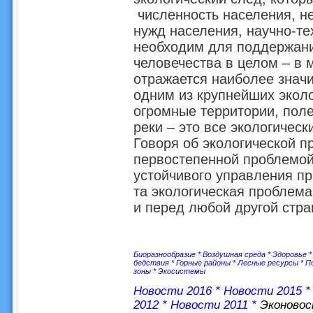
численность населения, н
нужд населения, научно-те
необходим для поддержани
человечества в целом – в 
отражается наиболее значи
одним из крупнейших эколо
огромные территории, поле
реки – это все экологическ
Говоря об экологической п
первостепенной проблемой
устойчивого управления пр
та экологическая проблема,
и перед любой другой стра
Биоразнообразие
*
Воздушная среда
*
Здоровье
бедствия
*
Горные районы
*
Лесные ресурсы
*
П
зоны
*
Экосистемы
Новости 2016
*
Новости 2015
2012
*
Новости 2011
*
Эконово