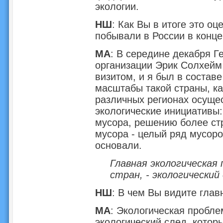
экологии.
НШ
: Как Вы в итоге это о
побывали в России в конце
МА
: В середине декабря 
организации Эрик Солхейм
визитом, и я был в состав
масштабы такой страны, как
различных регионах осуще
экологические инициативы:
мусора, решению более стр
мусора - целый ряд мусор
основали.
Главная экологическая 
стран, - экологически
НШ
: В чем Вы видите гла
МА
: Экологическая проблем
экологический след, котор