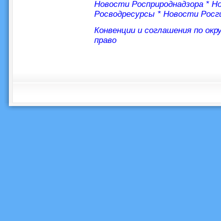
Новости Росприроднадзора
*
Но
Росводресурсы
*
Новости Росг
Конвенции и соглашения по ок
право