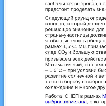
глобальных выбросов, не
предстоит проделать зна
Следующий раунд опреде
взносов, который должен
решающее значение для у
страны-участницы должн
чтобы выполнить обещан
рамках 1,5°C. Мы признае
след CO
и бóльшую отве
2
призываем всех действова
Математически, по-прежн
– 1,5°C – при условии б
развитие солнечной и вет
также в борьбу с выброс
охлаждения и многое дру
Работа ЮНЕП в рамках
М
выбросам метана
, о кот