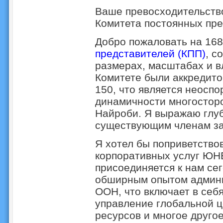
Ваше превосходительств
Комитета постоянных пре
Добро пожаловать на 16
представителей (КПП)
, с
размерах, масштабах и в
Комитете были аккредито
150, что является неосп
динамичности многостор
Найроби. Я выражаю глу
существующим членам за
Я хотел бы поприветство
корпоративных услуг ЮНЕ
присоединяется к нам се
обширным опытом админи
ООН, что включает в себ
управление глобальной ц
ресурсов и многое друго