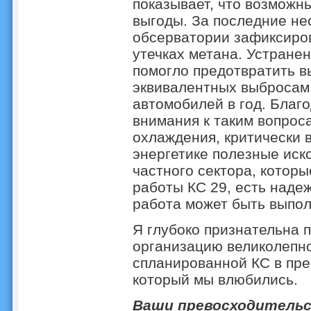
показывает, что возможн
выгоды. За последние не
обсерватории зафиксиро
утечках метана. Устранен
помогло предотвратить в
эквивалентных выбросам
автомобилей в год. Благ
внимания к таким вопрос
охлаждения, критически 
энергетике полезные ис
частного сектора, котор
работы КС 29, есть наде
работа может быть выпол
Я глубоко признательна 
организацию великолепн
спланированной КС в пре
который мы влюбились.
Ваши превосходительст