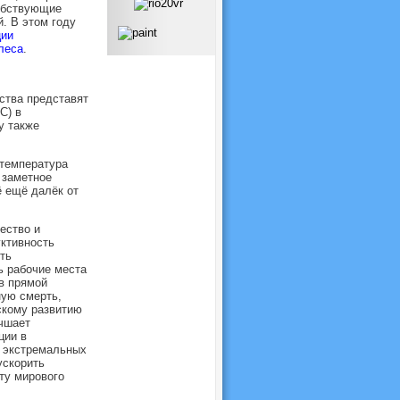
собствующие
. В этом году
ции
леса
.
ства представят
C) в
ду также
 температура
о заметное
ё ещё далёк от
ество и
уктивность
ть
ь рабочие места
в прямой
ую смерть,
скому развитию
чшает
ции в
 экстремальных
ускорить
ту мирового