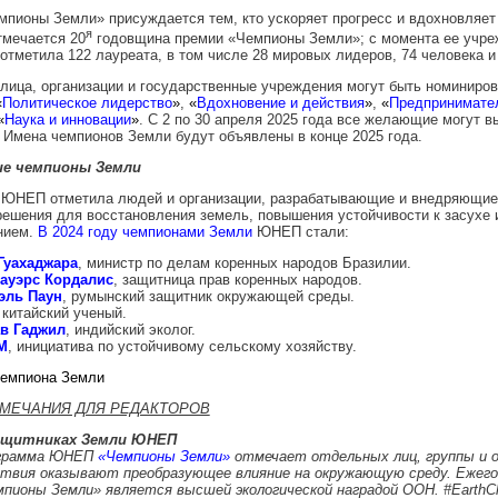
пионы Земли» присуждается тем, кто ускоряет прогресс и вдохновляет 
я
тмечается 20
годовщина премии «Чемпионы Земли»; с момента ее учре
тметила 122 лауреата, в том числе 28 мировых лидеров, 74 человека и 
лица, организации и государственные учреждения могут быть номиниров
«
Политическое лидерство
»
,
«
Вдохновение и действия
»
,
«
Предпринимате
«
Наука и инновации
»
. С 2 по 30 апреля 2025 года все желающие могут в
 Имена чемпионов Земли будут объявлены в конце 2025 года.
е чемпионы Земли
у ЮНЕП отметила людей и организации, разрабатывающие и внедряющие
решения для восстановления земель, повышения устойчивости к засухе 
нием.
В 2024 году чемпионами Земли
ЮНЕП стали:
Гуахаджара
, министр по делам коренных народов Бразилии.
ауэрс Кордалис
, защитница прав коренных народов.
эль Паун
,
румынский защитник окружающей среды.
китайский ученый.
в Гаджил
, индийский эколог.
M
, инициатива по устойчивому сельскому хозяйству.
Чемпиона Земли
МЕЧАНИЯ ДЛЯ РЕДАКТОРОВ
ащитниках Земли ЮНЕП
грамма ЮНЕП
«Чемпионы Земли»
отмечает отдельных лиц, группы и о
твия оказывают преобразующее влияние на окружающую среду. Ежего
пионы Земли» является высшей экологической наградой ООН. #Earth