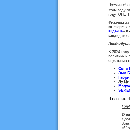
Премия «Чем
этом году о
году ЮНЕП о
Физические 
категориях
видение
»
и
кандидатов.
Предыдущи
В 2024 год
политику и 
опустынива
Соня 
Эми Б
Габри
Лу Ци
Мадха
SEKE
Назначьте 
ПРИ
О з
Про
дейс
«Чем