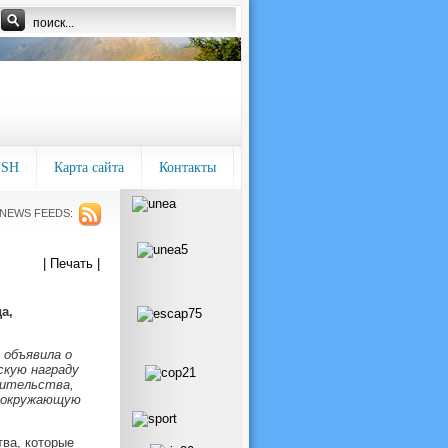
ISH
Карта сайта
Контакты
NEWS FEEDS:
| Печать |
а,
 объявила о
скую награду
вительства,
а окружающую
ва, которые