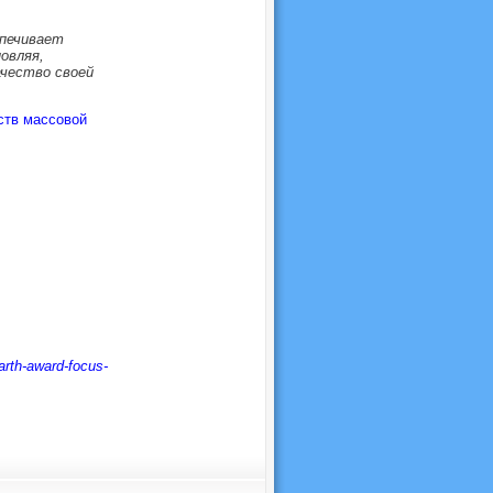
спечивает
овляя,
чество своей
ств массовой
arth-award-focus-