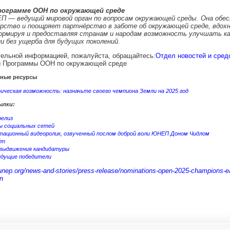
рограмме ООН по окружающей среде
П — ведущий мировой орган по вопросам окружающей среды. Она обе
рство и поощряет партнёрство в заботе об окружающей среде, вдохн
ормируя и предоставляя странам и народам возможность улучшать ка
и без ущерба для будущих поколений.
тельной информацией, пожалуйста, обращайтесь:
Отдел новостей и сред
и
Программы ООН по окружающей среде
ные ресурсы
ическая возможность: назначьте своего чемпиона Земли на 2025 год
ылки:
релиз
ы социальных сетей
тационный видеоролик, озвученный послом доброй воли ЮНЕП Доном Чидлом
йт
выдвижения кандидатуры
дущие победители
unep.org/news-and-stories/press-release/nominations-open-2025-champions-e
n