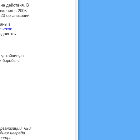
на действия. В
ждения в 2005
20 организаций.
аны в
льское
ыдвигать
 устойчивую
и борьбы с
рганизации, чьи
дная награда
Champs