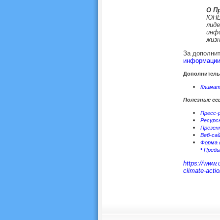
О П
ЮНЕ
лиде
инф
жизн
За дополни
информаци
Дополнитель
Климат
Полезные сс
Пресс-
Ресурс
Презен
Веб-са
Форма 
•
Преды
https://www.
climate-actio