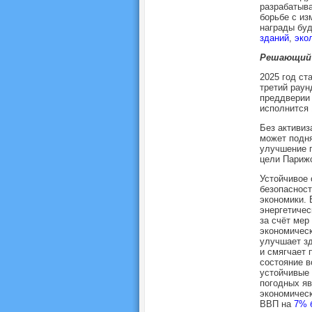
разрабатыва
борьбе с из
награды буд
зданий
,
эко
Решающий 
2025 год ст
третий раун
преддверии
исполнится 
Без активиз
может подн
улучшение п
цели Парижс
Устойчивое 
безопасност
экономики. 
энергетичес
за счёт мер
экономичес
улучшает зд
и смягчает 
состояние в
устойчивые
погодных яв
экономическ
ВВП на
7% 