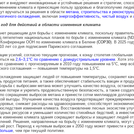
ют и внедряют инновационные и устойчивые решения и стратегии, спо
менением климата и приносящие пользу здоровью и благополучию людей
ут вручаться за решения в области
метана
,
строительства и реконструк
логичного охлаждения
, включая
энергоэффективность
,
чистый воздух
и
год для действий в области изменения климата
анет решающим для борьбы с изменением климата, поскольку правитель
д пятилетних национальных планов по борьбе с изменением климата (ND
 Конференции ООН по изменению климата в Белене (
COP30
). В 2025 го
10 лет со дня подписания Парижского соглашения.
ации усилий, согласно текущим прогнозам, к концу столетия глобальная
яться на
2,6–3,1°C по сравнению с доиндустриальным уровнем
. Хотя эт
о сравнению с прогнозируемым в 2010 году повышением на 5°C, мир вс
кого соглашения — повышения температуры на 1,5°C.
охлаждение защищает людей от повышения температуры, сохраняет кач
ь продуктов питания, а также обеспечивает стабильность вакцин и прод
Борьба с выбросами метана может улучшить качество воздуха, останови
кие потери и укрепить продовольственную безопасность, а также создат
 по сокращению выбросов метана и принести сотни миллиардов долларо
кой выгоды. Улучшение качества воздуха предотвращает преждевременн
оровье, снижает расходы на здравоохранение, способствует экономиче
последствия изменения климата. Восстановление лесных экосистем улу
одных ресурсов и уменьшает количество стихийных бедствий, а инвести
 к изменению климата здания сокращают выбросы и защищают людей от
лений. Решения, направленные на борьбу с изменением климата, могут 
ий рост. Переход к нулевым выбросам к 2050 году может привести к рос
больше
, чем при текущей политике.