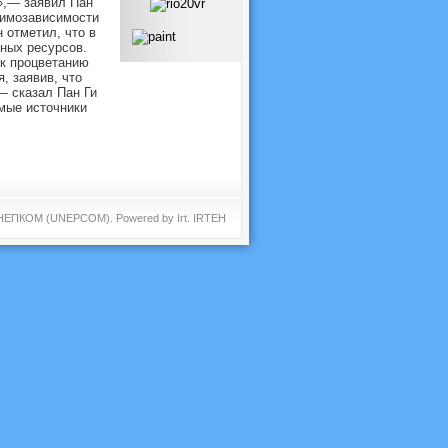
»,— заявил Пан
аимозависимости
 отметил, что в
ных ресурсов.
 к процветанию
, заявив, что
— сказал Пан Ги
мые источники
 ЮНЕПКОМ (UNEPCOM). Powered by
Irt
.
IRTEH