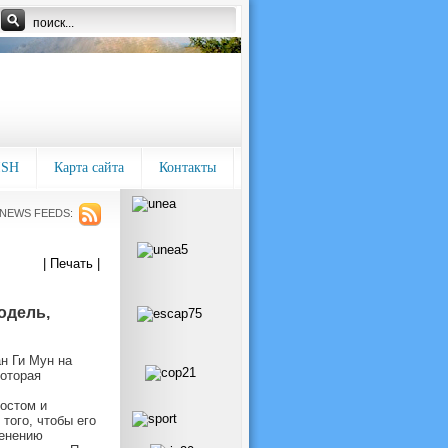
ISH
Карта сайта
Контакты
NEWS FEEDS:
| Печать |
одель,
н Ги Мун на
которая
остом и
того, чтобы его
менению