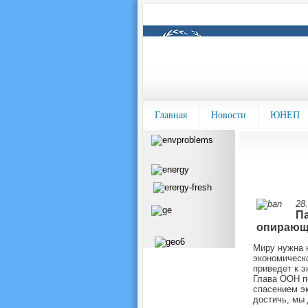
Главная
Новости
ЮНЕП
28.
Па
опирающа
Миру нужна 
экономическо
приведет к э
Глава ООН п
спасением эк
достичь, мы