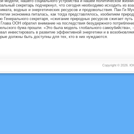
ой модели, нашего социального устройства и нашей политической жизни
ральный секретарь подчеркнул, что сегодня необходимо исходить из вз
имата, водных и энергетических ресурсов и продовольствия. Пан Ги Мун
етии экономика питалась, как тогда представлялось, изобилием природ
ю Генерального секретаря, «сжигание природных ресурсов сжигает путь
Глава ООН обратил внимание на последствия безудержного потребления
тельского бума прошли. «Это была модель глобального самоубийства», 
вал инвестировать в развитие эффективной энергетики и в возобновляе
орые должны быть доступны для тех, кто в них нуждаются.
Copyright © 2026.