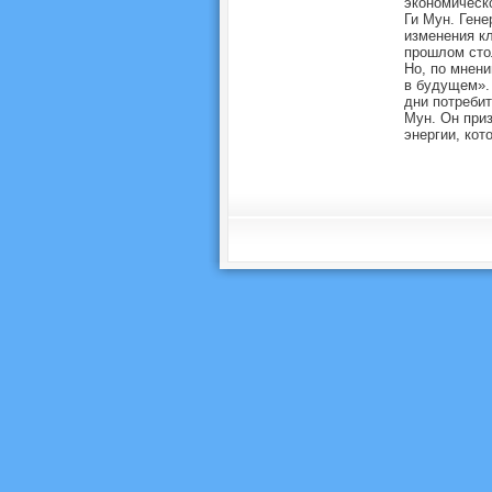
экономическ
Ги Мун. Гене
изменения кл
прошлом стол
Но, по мнени
в будущем». 
дни потреби
Мун. Он приз
энергии, кот