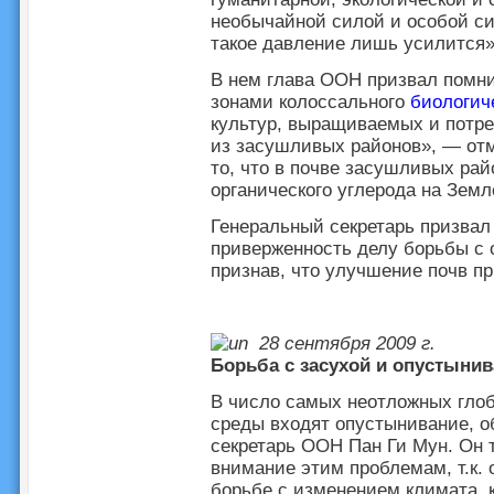
необычайной силой и особой с
такое давление лишь усилится»
В нем глава ООН призвал помни
зонами колоссального
биологич
культур, выращиваемых и потре
из засушливых районов», — отм
то, что в почве засушливых ра
органического углерода на Земл
Генеральный секретарь призвал
приверженность делу борьбы с 
признав, что улучшение почв п
28 сентября 2009 г.
Борьба с засухой и опустыни
В число самых неотложных гло
среды входят опустынивание, о
секретарь ООН Пан Ги Мун. Он 
внимание этим проблемам, т.к.
борьбе с изменением климата, 