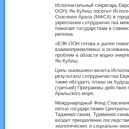
Исполнительный секретарь Евр
ООН) Ян Кубиш посетил Исполн
Спасения Арала (МФСА) в горо
укрепление сотрудничества меж
помогает государствам в совм
региона.
«ЕЭК ООН готова и далее помог
взаимоприемлемых и основанны
проблем в области водно-энерге
Ян Кубиш.
Цель нынешнего визита Исполни
результаты сотрудничества Евр
также обсудить планы на будущ
(третьей) Программы действия 
Аральского моря.
Международный Фонд Спасения А
пятью государствами Центральн
Таджикистаном, Туркменистаном
входит преодоление последстви
экологических и социально-эко