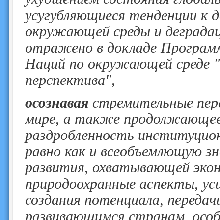
усугубляющиеся тенденции к 
окружающей среды и деградац
отражено в докладе Програм
Наций по окружающей среде "
перспектива",
осознавая
стремительные пере
мире, а также продолжающеес
раздробленность институцион
равно как и всеобъемлющую з
развития, охватывающей экон
природоохранные аспекты, ус
создания потенциала, передач
развивающимся странам, особ