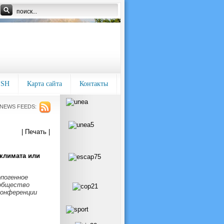
ISH
Карта сайта
Контакты
NEWS FEEDS:
| Печать |
 климата или
погенное
ообщество
конференции