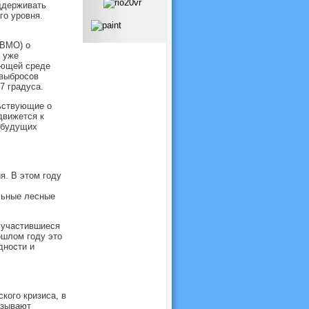
ддерживать
го уровня.
(ВМО) о
 уже
ающей среде
 выбросов
7 градуса.
ьствующие о
движется к
 будущих
я. В этом году
льные лесные
 участившиеся
ошлом году это
дности и
кого кризиса, в
азывают