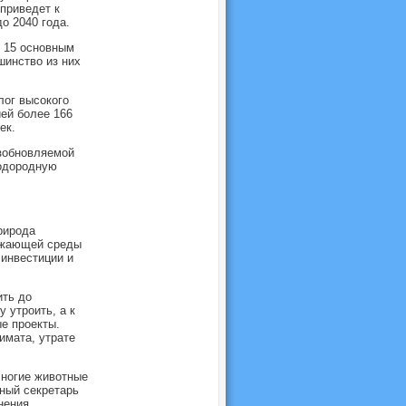
приведет к
о 2040 года.
 15 основным
шинство из них
лог высокого
ей более 166
ек.
озобновляемой
водородную
рирода
ружающей среды
 инвестиции и
ить до
 утроить, а к
е проекты.
имата, утрате
Многие животные
ный секретарь
нения