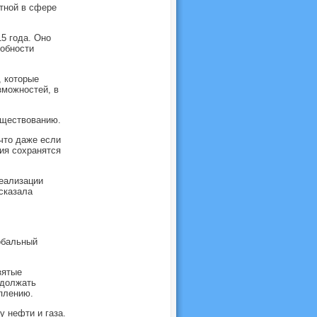
тной в сфере
5 года. Оно
собности
, которые
зможностей, в
уществованию.
что даже если
ия сохранятся
еализации
сказала
обальный
зятые
одолжать
плению.
 нефти и газа.