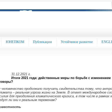
ЮНЕПКОМ
Публикации
Устойчивое развитие
ENGL
31.12.2021 г.
Итоги 2021 года: действенные меры по борьбе с изменением
говоры?
у человечество продолжало получать свидетельства тому, что антро
климата – реальная угроза жизни на Земле. В ответ международное с
силия для преодоления климатического кризиса, в том числе в рамках 
едут ли они к реальным переменам?
известность