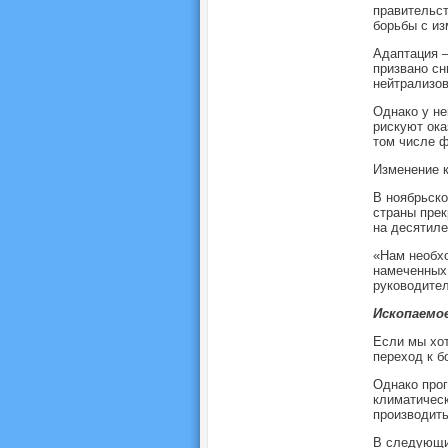
правительст
борьбы с из
Адаптация –
призвано сн
нейтрализов
Однако у не
рискуют ока
том числе ф
Изменение к
В ноябрьск
страны прек
на десятиле
«Нам необхо
намеченных 
руководите
Ископаемо
Если мы хот
переход к б
Однако прог
климатическ
производить
В следующие