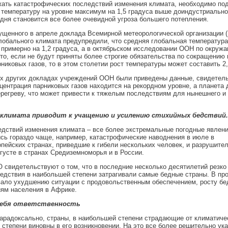
ать катастрофических последствий изменения климата, необходимо по
температуру на уровне максимум на 1,5 градуса выше доиндустриально
дня становится все более очевидной угроза большего потепления.
щенного в апреле доклада Всемирной метеорологической организации 
лобального климата предупредили, что средняя глобальная температура
примерно на 1,2 градуса, а в октябрьском исследовании ООН по окруж
что, если не будут приняты более строгие обязательства по сокращению
никовых газов, то в этом столетии рост температуры может составить 2,
их других докладах учреждений ООН были приведены данные, свидетел
нцентрация парниковых газов находится на рекордном уровне, а планета 
регреву, что может привести к тяжелым последствиям для нынешнего и
 климата приводит к учащению и усилению стихийных бедствий.
дствий изменения климата – все более экстремальные погодные явлени
сь гораздо чаще, например, катастрофические наводнения в июле в
пейских странах, приведшие к гибели нескольких человек, и разрушите
густе в странах Средиземноморья и в России.
свидетельствуют о том, что в последние несколько десятилетий резко
едствия в наибольшей степени затрагивали самые бедные страны. В пр
ало ухудшению ситуации с продовольственным обеспечением, росту бе
ям населения в Африке.
себя ответственность
парадоксально, страны, в наибольшей степени страдающие от климатичес
степени виновны в его возникновении. На это все более решительно ук