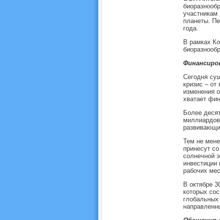
биоразнообр
участникам
планеты. Пе
года.
В рамках Ко
биоразнообр
Финансиро
Сегодня сущ
кризис – от
изменения о
хватает фин
Более десят
миллиардов 
развивающих
Тем не мене
принесут со
солнечной э
инвестиции 
рабочих мес
В октябре 3
которых сос
глобальных 
направленны