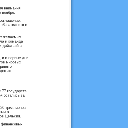
ия внимания
 ноябре.
соглашение,
 обязательств в
ет желаемых
ла и команда
 действий в
 и в первые дни
тов мировых
принято
кратить
 77 государств
я остались за
130 триллионов
ыми в
ов Цельсия.
о финансовых