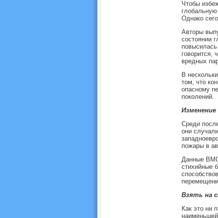
Чтобы избеж
глобальную 
Однако сего
Авторы выпу
состоянии г
повысилась 
говорится, 
вредных пар
В нескольк
том, что ко
опасному пе
поколений.
Изменение
Среди после
они случали
западноевро
пожары в ав
Данные ВМО 
стихийные б
способствов
перемещени
Взять на 
Как это ни 
наименьшей 