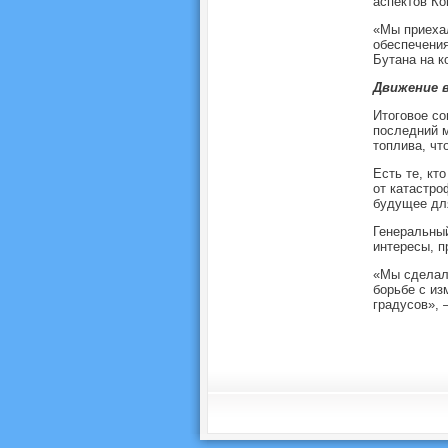
аспектов Ко
«Мы приехал
обеспечения
Бутана на к
Движение 
Итоговое со
последний 
топлива, чт
Есть те, кт
от катастро
будущее дл
Генеральный
интересы, п
«Мы сделали
борьбе с из
градусов», 