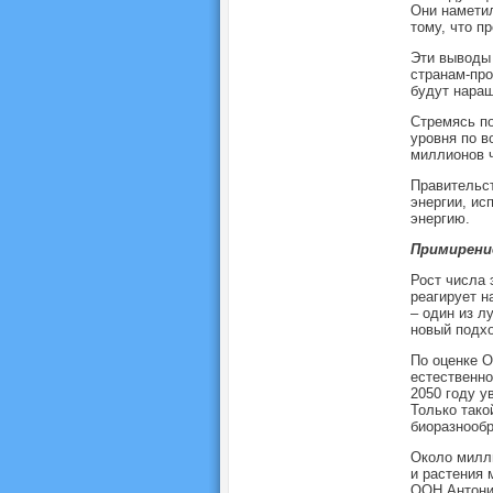
Они наметил
тому, что п
Эти выводы
странам-про
будут наращ
Стремясь по
уровня по в
миллионов ч
Правительст
энергии, ис
энергию.
Примирени
Рост числа 
реагирует н
– один из л
новый подхо
По оценке О
естественно
2050 году у
Только тако
биоразнообр
Около милли
и растения 
ООН Антониу