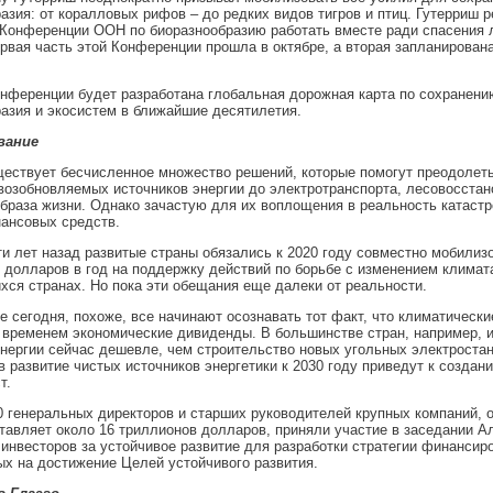
азия: от коралловых рифов – до редких видов тигров и птиц. Гутерриш 
 Конференции ООН по биоразнообразию работать вместе ради спасения 
рвая часть этой Конференции прошла в октябре, а вторая запланирована
нференции будет разработана глобальная дорожная карта по сохранени
азия и экосистем в ближайшие десятилетия.
вание
ествует бесчисленное множество решений, которые помогут преодолет
 возобновляемых источников энергии до электротранспорта, лесовосстан
браза жизни. Однако зачастую для их воплощения в реальность катаст
ансовых средств.
и лет назад развитые страны обязались к 2020 году совместно мобилиз
долларов в год на поддержку действий по борьбе с изменением климат
ся странах. Но пока эти обещания еще далеки от реальности.
е сегодня, похоже, все начинают осознавать тот факт, что климатически
 временем экономические дивиденды. В большинстве стран, например, 
нергии сейчас дешевле, чем строительство новых угольных электростан
в развитие чистых источников энергетики к 2030 году приведут к созда
т.
0 генеральных директоров и старших руководителей крупных компаний, 
тавляет около 16 триллионов долларов, приняли участие в заседании А
инвесторов за устойчивое развитие для разработки стратегии финансиро
х на достижение Целей устойчивого развития.