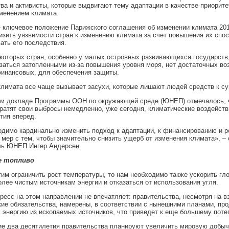
ва и активисты, которые выдвигают тему адаптации в качестве приорите
менением климата.
 ключевое положение Парижского соглашения об изменении климата 201
изить уязвимости стран к изменению климата за счет повышения их спо
ать его последствия.
которых стран, особенно у малых островных развивающихся государств
заться затопленными из-за повышения уровня моря, нет достаточных во
инансовых, для обеспечения защиты.
лимата все чаще вызывает засухи, которые лишают людей средств к с
ом докладе Программы ООН по окружающей среде (ЮНЕП) отмечалось, 
ратят свои выбросы немедленно, уже сегодня, климатические воздейств
тия вперед.
димо кардинально изменить подход к адаптации, к финансированию и р
мер с тем, чтобы значительно снизить ущерб от изменения климата», – 
ль ЮНЕП Ингер Андерсен.
е топливо
им ограничить рост температуры, то нам необходимо также ускорить гл
олее чистым источникам энергии и отказаться от использования угля.
ресс на этом направлении не впечатляет: правительства, несмотря на в
ие обязательства, намерены, в соответствии с нынешними планами, пр
 энергию из ископаемых источников, что приведет к еще большему поте
 два десятилетия правительства планируют увеличить мировую добычу