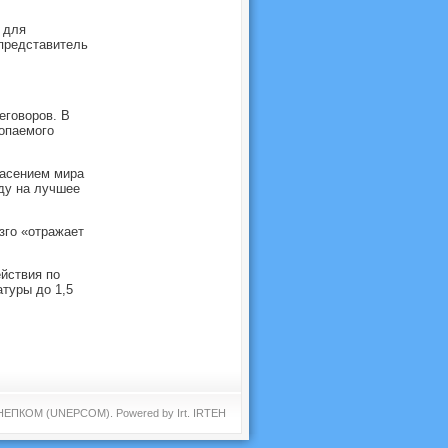
 для
представитель
еговоров. В
опаемого
пасением мира
ду на лучшее
зго «отражает
йствия по
туры до 1,5
 ЮНЕПКОМ (UNEPCOM). Powered by
Irt
.
IRTEH