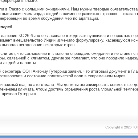
нференции в Глазго.
и в Глазго с большими ожиданиями. Нам нужны твердые обязательства
 выживания миллиарда людей в наименее развитых странах», – сказал 
онференции во время обсуждения мер по адаптации.
вперед
глашение КС-26 было согласовано в ходе затянувшихся и непростых пер
момент вмешательство Индии изменило формулировку, касающуюся иск
о вызвало негодование некоторых стран.
о считает, что соглашение в Глазго не оправдало ожидания и не станет с
фы, связанной с климатом, другие же полагают, что оно породило надеж
я людей и планеты.
 секретарь ООН Антониу Гутерриш заявил, что итоговый документ в Гла
ротиворечия и состояние политической воли в современном мире».
 важный шаг, но этого мало. Мы должны активизировать совместные де
менением климата, чтобы достичь ограничения роста глобальной темпера
– призвал Гутерриш.
Copyright © 2026.