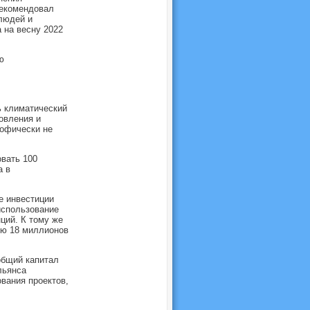
рекомендовал
людей и
 на весну 2022
ю
ь климатический
овления и
рофически не
овать 100
а в
е инвестиции
использование
ций. К тому же
нию 18 миллионов
общий капитал
льянса
вания проектов,