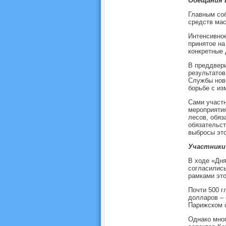
Обещания 
Главным соб
средств мас
Интенсивное
принятое на
конкретные 
В преддвери
результатов
Службы нов
борьбе с из
Сами участн
мероприятия
лесов, обяз
обязательст
выбросы это
Участники 
В ходе «Дня
согласились
рамками это
Почти 500 г
долларов – 
Парижском с
Однако мно