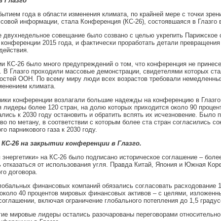
в Глазго
ытием года в области изменения климата, по крайней мере с точки зрен
совой информации, стала Конференция (КС-26), состоявшаяся в Глазго в
 двухнедельное совещание было созвано с целью укрепить Парижское 
 конференции 2015 года, и фактически проработать детали превращения
действия.
и КС-26 было много предупреждений о том, что конференция не принес
. В Глазго проходили массовые демонстрации, свидетелями которых ста
остей ООН. По всему миру люди всех возрастов требовали немедленных
менением климата.
ики конференции возлагали большие надежды на конференцию в Глазго,
 лидеры более 120 стран, на долю которых приходится около 90 процен
ались к 2030 году остановить и обратить вспять их исчезновение. Было 
во по метану, в соответствии с которым более ста стран согласились со
го парникового газа к 2030 году.
КС-26 на закрытии конференции в Глазго.
 энергетики» на КС-26 было подписано историческое соглашение – более
 отказаться от использования угля. Правда Китай, Япония и Южная Коре
го договора.
лобальных финансовых компаний обязались согласовать расходование 
около 40 процентов мировых финансовых активов – с целями, изложенн
оглашении, включая ограничение глобального потепления до 1,5 градус
гие мировые лидеры остались разочарованы переговорами относительн