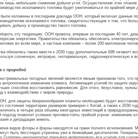
и лишь небольшое снижение добычи угля. Осуществление этих планов 
роизводство ископаемого топлива будет увеличиваться по крайней мере д
 были изложены в последнем докладе ООН, который включал данные по
изводителям ископаемого топлива, свидетельствующие о том, что боль
ивать добычу и производство такого топлива.
бороть эту тенденцию, ООН провела, впервые за последние 40 лет, диа
опросам энергетики. Правительства обязались обеспечить электроэнерги
еловек во всем мире, а частные компании – более 200 миллионов челов
ва обязались также ввести к 2030 году дополнительные 698 гигаватт в
пользуя солнечную, ветровую, геотермальную, гидроэнергетическую и 
е с природой
экстремальных погодных явлений является явным признаком того, что п
а антропогенное изменение климата. Активизация усилий по защите ок
учших способов восстановить равновесие. Для этого, безусловно, нужны
д к взаимодействию с миром природы.
ОН, для защиты биоразнообразия планеты необходимо будет восстанов
го состояния территорию размером примерно с Китай, а также к 2030 году
величить в четыре раза объемы ежегодных инвестиций в природоохранны
й подход позволит успешно противостоять тройной угрозе: изменению кл
азия и деградации земель.
она видов флоры и фауны находятся на грани полного исчезновения. 
могут быть бесследно утрачены уже в ближайшие десятилетия. Генераль
 Гутерриш неоднократно призывал мобилизовать все усилия для сохра