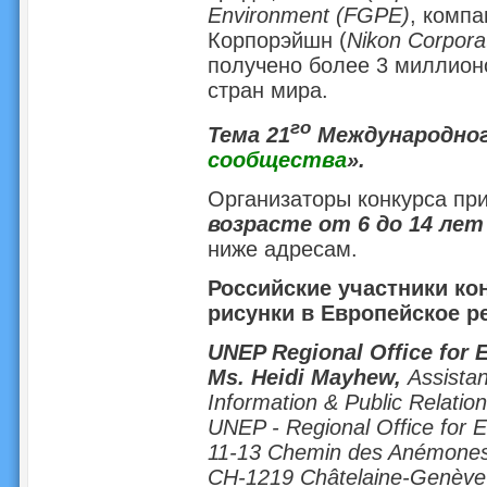
Environment (FGPE)
, компа
Корпорэйшн (
Nikon Corpora
получено более 3 миллионо
стран мира.
го
Тема 21
Международного
сообщества
».
Организаторы конкурса пр
возрасте от 6 до 14 лет
ниже адресам.
Российские участники ко
рисунки в Европейское р
UNEP Regional Office for 
Ms. Heidi Mayhew,
Assistan
Information & Public Relatio
UNEP - Regional Office for 
11-13 Chemin des Anémone
CH-1219 Châtelaine-Genève