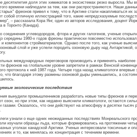
е десятилетия доля этих химикатов в экосистемах резко выросла. Мы в
гого времени наблюдали за тем, как они распространяются. Наши данные
"старых" фреонов привел к тому, что в Арктике стали накапливаться их 
т собой отличную иллюстрацией того, какие непредсказуемые последст
мер", – рассказала Кора Янг, один из авторов исследования, доцент Йор
а в Торонто (Канада).
о соединения углеводородов, фтора и других галогенов, ученые открыли
До середины 1980-х годов фреоны практически повсеместно использовал
 и компонентов стройматериалов. Однако после того, как ученые выясн
зоновый слой и уже успели породить озоновую дыру над Антарктикой, 
огу.
ельных международных переговоров производить и применять наиболее
ти фреонов на глобальном уровне запретили в рамках Венской конвенци
го протокола к ней 1987 года. Четыре года назад климатологи впервые
го, что благодаря этому размены озоновой дыры уменьшились, а состоян
шилось.
зуемые экологические последствия
ния вынудили промышленников разработать новые типы фреонов и перей
т озон, но при этом, как недавно выяснили климатологи, остаются сил
 газами. Оказалось, что они действуют на атмосферу в десятки тысяч р
.
ллеги узнали о еще одних неожиданных последствиях Монреальского про
ли изучали образцы льда, которые формировались на протяжении четы
разных уголках канадской Арктики. Ученых интересовали токсичные и о
жениях и то, как менялась их концентрация с течением времени.