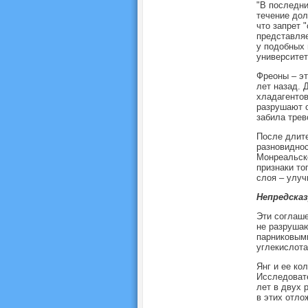
"В последни
течение дол
что запрет 
представляе
у подобных 
университет
Фреоны – эт
лет назад. 
хладагентов
разрушают о
забила трев
После длит
разновиднос
Монреальско
признаки то
слоя – улуч
Непредска
Эти соглаше
не разрушаю
парниковыми
углекислота
Янг и ее ко
Исследовате
лет в двух 
в этих отло