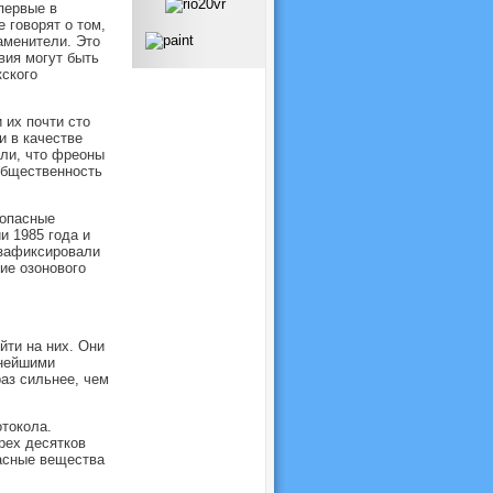
первые в
 говорят о том,
заменители. Это
вия могут быть
кского
 их почти сто
и в качестве
или, что фреоны
общественность
 опасные
и 1985 года и
 зафиксировали
ие озонового
ти на них. Они
ьнейшими
аз сильнее, чем
токола.
рех десятков
пасные вещества