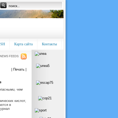
ISH
Карта сайта
Контакты
NEWS FEEDS:
| Печать |
в
опасными, чем
ических кислот,
аются в
журнал