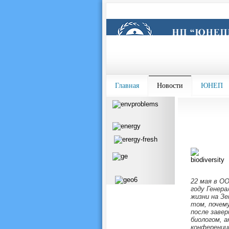
Главная
Новости
ЮНЕП
22 мая в О
году Генер
жизни на Зе
том, почем
после заве
биологом, 
конференций