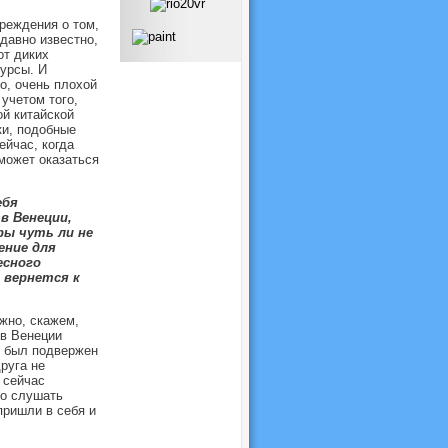
реждения о том,
давно известно,
от диких
урсы. И
о, очень плохой
учетом того,
ой китайской
ки, подобные
ейчас, когда
может оказаться
ебя
в Венеции,
ры чуть ли не
ение для
есного
 вернется к
ожно, скажем,
 в Венеции
же был подвержен
руга не
 сейчас
но слушать
пришли в себя и