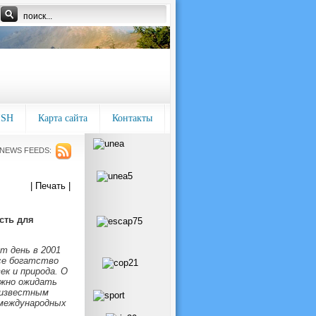
ISH
Карта сайта
Контакты
NEWS FEEDS:
| Печать |
сть для
т день в 2001
се богатство
ек и природа. О
ожно ожидать
 известным
 международных