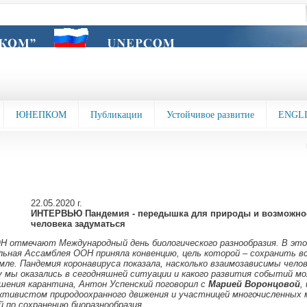
ЮНЕПКОМ
Публикации
Устойчивое развитие
ENGL
22.05.2020 г.
ИНТЕРВЬЮ Пандемия - передышка для природы и возможно
человека задуматься
ОН отмечают Международный день биологического разнообразия. В это
альная Ассамблея ООН приняла конвенцию, цель которой – сохранить в
мле. Пандемия коронавируса показала, насколько взаимозависимы челов
у мы оказались в сегодняшней ситуации и какого развития событий м
ршения карантина, Антон Успенский поговорил с
Марией Воронцовой
,
активистом природоохранного движения и участницей многочисленных
 по сохранению биоразнообразия.