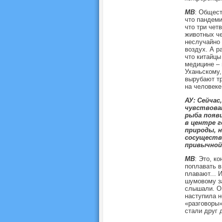
МВ
: Общест
что пандеми
что три чет
животных че
неслучайно 
воздух. А р
что китайцы
медицине – 
Уханьскому,
вырубают тр
на человеке
АУ: Сейчас
чувствоват
рыба появи
в центре г
природы, н
сосущество
привычной
МВ
: Это, к
поплавать в
плавают... 
шумовому за
слышали. Он
наступила н
«разговоры»
стали друг 