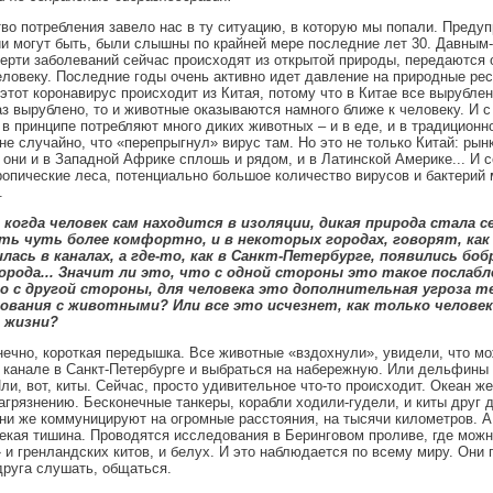
во потребления завело нас в ту ситуацию, в которую мы попали. Предуп
и могут быть, были слышны по крайней мере последние лет 30. Давным-
верти заболеваний сейчас происходят из открытой природы, передаются 
ловеку. Последние годы очень активно идет давление на природные рес
этот коронавирус происходит из Китая, потому что в Китае все вырублен
аз вырублено, то и животные оказываются намного ближе к человеку. И с 
 в принципе потребляют много диких животных – и в еде, и в традиционн
не случайно, что «перепрыгнул» вирус там. Но это не только Китай: рын
 они и в Западной Африке сплошь и рядом, и в Латинской Америке... И с
опические леса, потенциально большое количество вирусов и бактерий 
.
, когда человек сам находится в изоляции, дикая природа стала с
ь чуть более комфортно, и в некоторых городах, говорят, как 
лась в каналах, а где-то, как в Санкт-Петербурге, появились боб
орода... Значит ли это, что с одной стороны это такое послабл
о с другой стороны, для человека это дополнительная угроза т
вания с животными? Или все это исчезнет, как только человек
 жизни?
онечно, короткая передышка. Все животные «вздохнули», увидели, что м
 канале в Санкт-Петербурге и выбраться на набережную. Или дельфины
Или, вот, киты. Сейчас, просто удивительное что-то происходит. Океан 
грязнению. Бесконечные танкеры, корабли ходили-гудели, и киты друг д
и же коммуницируют на огромные расстояния, на тысячи километров. А
екая тишина. Проводятся исследования в Беринговом проливе, где мож
 и гренландских китов, и белух. И это наблюдается по всему миру. Они 
друга слушать, общаться.