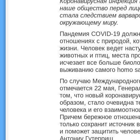
Коронавирусная инфекция 
наше общество перед лиц
стала следствием варварс
окружающему миру.
Пандемия COVID-19 должна
отношениях с природой, ко
жизни. Человек ведет наст
животных и птиц, места пр
исчезает все больше биоло
выживанию самого homo sa
По случаю Международного
отмечается 22 мая, Генер
том, что новый коронавиру
образом, стало очевидна т
человека и его взаимоотн
Причем бережное отношени
только сохранит источник 
и поможет защитить челове
Антониу Гутерриш.