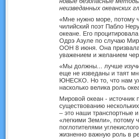
новые безопасные методы
неизведанных океанских гл
«Мне нужно море, потому ч
чилийский поэт Пабло Неру
океане. Его процитирова
Одрэ Азуле по случаю Миро
ООН 8 июня. Она призвала 
уважением и желанием чер
«Мы должны... лучше изучи
еще не изведаны и таят мно
ЮНЕСКО. Но то, что нам уж
насколько велика роль океа
Мировой океан - источник 
существованию нескольких
– это наши транспортные и
«легкими Земли», потому 
поглотителями углекислого 
жизненно важную роль в ре