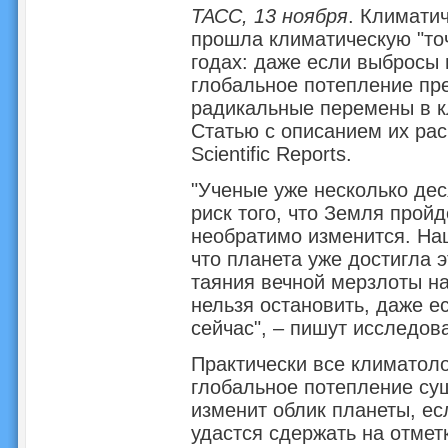
ТАСС, 13 ноября
. Климати
прошла климатическую "точ
годах: даже если выбросы 
глобальное потепление пр
радикальные перемены в к
Статью с описанием их ра
Scientific Reports.
"Ученые уже несколько дес
риск того, что Земля пройд
необратимо изменится. На
что планета уже достигла 
таяния вечной мерзлоты на
нельзя остановить, даже 
сейчас", – пишут исследов
Практически все климатоло
глобальное потепление сущ
изменит облик планеты, ес
удастся сдержать на отметк