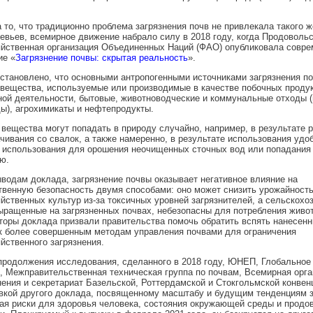
 то, что традиционно проблема загрязнения почв не привлекала такого ж
евьев, всемирное движение набрало силу в 2018 году, когда Продовольс
яйственная организация Объединенных Наций (ФАО) опубликовала совре
ие «
Загрязнение почвы: скрытая реальность
».
становлено, что основными антропогенными источниками загрязнения п
вещества, используемые или производимые в качестве побочных проду
ой деятельности, бытовые, животноводческие и коммунальные отходы 
ы), агрохимикаты и нефтепродукты.
вещества могут попадать в природу случайно, например, в результате 
ивания со свалок, а также намеренно, в результате использования удо
 использования для орошения неочищенных сточных вод или попадания
ю.
водам доклада, загрязнение почвы оказывает негативное влияние на
венную безопасность двумя способами: оно может снизить урожайност
йственных культур из-за токсичных уровней загрязнителей, а сельскохо
ыращенные на загрязненных почвах, небезопасны для потребления живо
оры доклада призвали правительства помочь обратить вспять нанесен
к более совершенным методам управления почвами для ограничения
йственного загрязнения.
продолжения исследования, сделанного в 2018 году, ЮНЕП, Глобальное
, Межправительственная техническая группа по почвам, Всемирная орга
ения и секретариат Базельской, Роттердамской и Стокгольмской конвен
вкой другого доклада, посвященному масштабу и будущим тенденциям з
ая риски для здоровья человека, состояния окружающей среды и продо