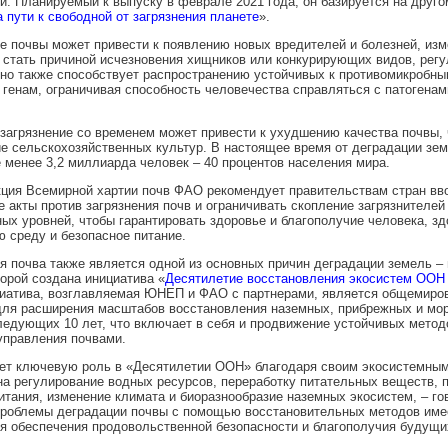
и. Планируемый к выпуску в феврале 2021 года, он базируется на друг
 пути к свободной от загрязнения планете
».
е почвы может привести к появлению новых вредителей и болезней, изм
 стать причиной исчезновения хищников или конкурирующих видов, рег
но также способствует распространению устойчивых к противомикробны
 генам, ограничивая способность человечества справляться с патогенами
 загрязнение со временем может привести к ухудшению качества почвы, 
 сельскохозяйственных культур. В настоящее время от деградации зем
 менее 3,2 миллиарда человек – 40 процентов населения мира.
ция Всемирной хартии почв ФАО рекомендует правительствам стран вв
 акты против загрязнения почв и ограничивать скопление загрязнителей
ых уровней, чтобы гарантировать здоровье и благополучие человека, з
 среду и безопасное питание.
я почва также является одной из основных причин деградации земель –
орой создана инициатива «
Десятилетие восстановления экосистем ООН 
циатива, возглавляемая ЮНЕП и ФАО с партнерами, является общемиро
для расширения масштабов восстановления наземных, прибрежных и мор
ледующих 10 лет, что включает в себя и продвижение устойчивых метод
управления почвами.
ет ключевую роль в «Десятилетии ООН» благодаря своим экосистемным 
на регулирование водных ресурсов, переработку питательных веществ, 
итания, изменение климата и биоразнообразие наземных экосистем, – го
проблемы деградации почвы с помощью восстановительных методов им
я обеспечения продовольственной безопасности и благополучия будущи