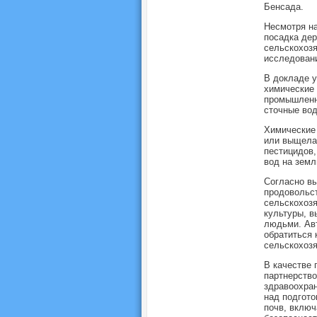
Бенсада.
Несмотря на
посадка дер
сельскохоз
исследован
В докладе у
химические 
промышленн
сточные вод
Химические 
или выщелач
пестицидов,
вод на земл
Согласно вы
продовольст
сельскохозя
культуры, в
людьми. Авт
обратиться 
сельскохозя
В качестве 
партнерство
здравоохран
над подгото
почв, включ