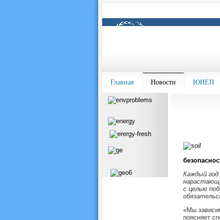
Главная
Новости
ЮНЕП
безопаснос
Каждый год
нарастающи
с целью по
обязательс
«Мы зависим
поясняет с