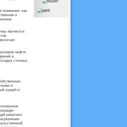
е внимания, как
твенная и
менное
очвы являются
ктов
(включая
разливов нефти
брений и
 осадка сточных
ь
зяйственные
тными и
ный ущерб и
 почвенное
низация
ций работают
агрязнения
вольственной