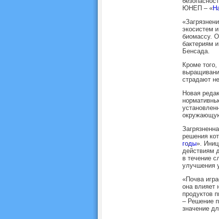
безопасност
ЮНЕП – «
На
«Загрязнени
экосистем и
биомассу. О
бактериям и
Бенсада.
Кроме того,
выращивание
страдают не
Новая редак
нормативные
установленн
окружающую
Загрязненна
решения кот
годы
». Ини
действиям 
в течение с
улучшения 
«Почва игра
она влияет 
продуктов п
– Решение 
значение дл