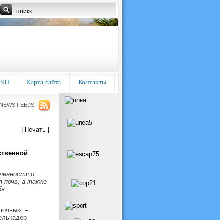
ISH
Карта сайта
Контакты
NEWS FEEDS:
| Печать |
ственной
ленности о
 почв, а также
бя
почвы», –
елькадер