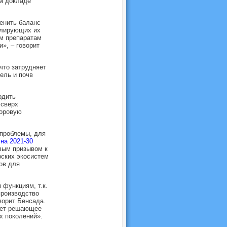
ом докладе
енить баланс
улирующих их
м препаратам
», – говорит
что затрудняет
ель и почв
одить
 сверх
доровую
 проблемы, для
на 2021-30
вым призывом к
ских экосистем
ов для
функциям, т.к.
производство
ворит Бенсада.
еет решающее
х поколений».