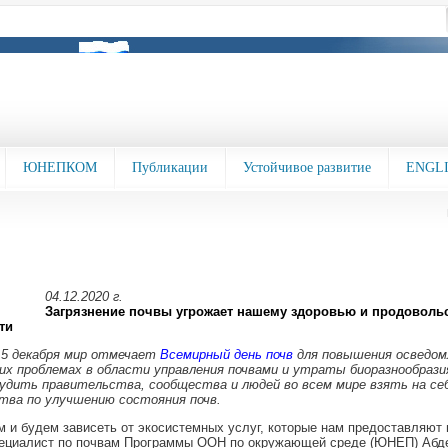
ЮНЕПКОМ
Публикации
Устойчивое развитие
ENGL
04.12.2020 г.
Загрязнение почвы угрожает нашему здоровью и продоволь
ти
 5 декабря мир отмечает
Всемирный день почв
для повышения осведом
х проблемах в области управления почвами и утраты биоразнообразия
будить правительства, сообщества и людей во всем мире взять на се
тва по улучшению состояния почв.
 и будем зависеть от экосистемных услуг, которые нам предоставляют 
пециалист по почвам Программы ООН по окружающей среде (ЮНЕП) Абд