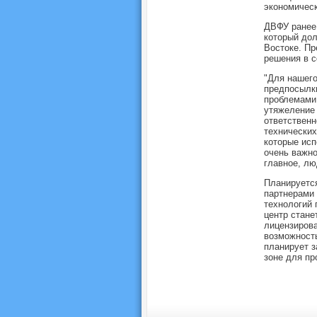
экономическ
ДВФУ ранее 
который дол
Востоке. Пр
решения в с
"Для нашего
предпосылки
проблемами 
утяжеление 
ответственн
технических
которые исп
очень важно
главное, лю
Планируется
партнерами 
технологий 
центр стане
лицензирова
возможность
планирует 
зоне для пр