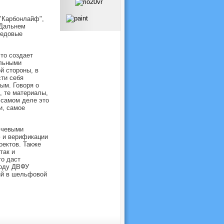
 "Карбонлайф",
 Дальнем
редовые
это создает
альными
й стороны, в
сти себя
ым. Говоря о
, те материалы,
 самом деле это
и, самое
ючевыми
ю и верификации
оектов. Также
так и
о даст
году ДВФУ
ий в шельфовой