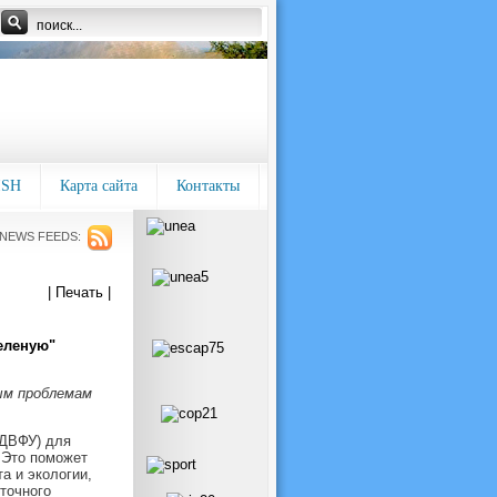
ISH
Карта сайта
Контакты
NEWS FEEDS:
| Печать |
еленую"
ым проблемам
ДВФУ) для
 Это поможет
а и экологии,
точного