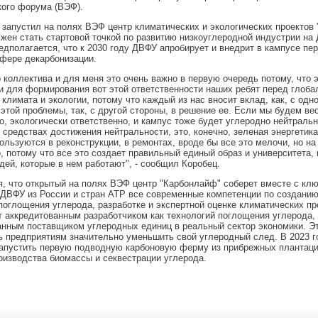
ого форума (ВЭФ).
запустил на полях ВЭФ центр климатических и экологических проектов
жен стать стартовой точкой по развитию низкоуглеродной индустрии на
едполагается, что к 2030 году ДВФУ апробирует и внедрит в кампусе пе
фере декарбонизации.
 коллектива и для меня это очень важно в первую очередь потому, что 
 для формирования вот этой ответственности наших ребят перед глоб
климата и экологии, потому что каждый из нас вносит вклад, как, с одно
этой проблемы, так, с другой стороны, в решение ее. Если мы будем ве
о, экологически ответственно, и кампус тоже будет углеродно нейтральн
 средствах достижения нейтральности, это, конечно, зеленая энергетика
ользуются в реконструкции, в ремонтах, вроде бы все это мелочи, но на
, потому что все это создает правильный единый образ и университета, 
дей, которые в нем работают", - сообщил Коробец.
, что открытый на полях ВЭФ центр "Карбонлайф" соберет вместе с кл
ДВФУ из России и стран АТР все современные компетенции по создани
поглощения углерода, разработке и экспертной оценке климатических пр
т аккредитованным разработчиком как технологий поглощения углерода, 
нным поставщиком углеродных единиц в реальный сектор экономики. Эт
 предприятиям значительно уменьшить свой углеродный след. В 2023 
запустить первую подводную карбоновую ферму из прибрежных плантац
оизводства биомассы и секвестрации углерода.