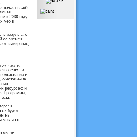
ы
включает в себя
ключая
м к 2030 году.
х мер в
ы в результате
й со времен
жает вымирание,
том числе:
езновения, и
спользование и
, обеспечение
ания
х ресурсах; и
ия Программы,
твам.
дерсен
пех будет
ем мы
 могли по-
в числе