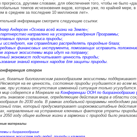
 прогресса, другими словами, для обеспечения того, чтобы не было «д
лобальных темпов исчезновения видов, которые уже, по крайней мере, в
ем в среднем за последние 10 миллионов лет».
ительной информации смотрите следующие ссылки:
Ингер Андерсен «Основа всей жизни на Земле»
;
 партнерство направлено на ускорение внедрения Программы;
главных причин кризиса природы
;
ы исследуют, как справедливо распределять природные блага
;
ередовых финансовых инструмента, помогающих исправить положение
ие горные экосистемы мира идут на поправку
;
тный экономист подсчитывает ценность природы
;
ьзование знаний коренных народов для защиты природы
.
Конференция сторон
ые, богатые биологическим разнообразием экосистемы поддерживают 
 Несмотря на ее ценность, состояние природы ухудшается во всем ми
зам, при условии отсутствия изменений ситуация только усугубится. 
я мир соберется в Монреале на
Конференции ООН по биоразнообразию (
ить знаковое соглашение, определяющее действия мира в области сох
нообразия до 2030 года. В рамках глобальной программы необходимо р
озный план, который предусматривает широкомасштабные действия 
ах, направленные на устранение ключевых факторов утраты природы,
к 2050 году общее видение жизни в гармонии с природой было реализова
ные материалы
темы и биоразнообразие
новление экосистем ради людей, природы и климата