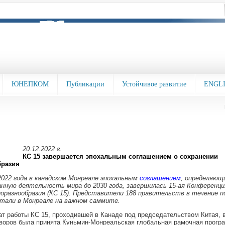
ЮНЕПКОМ
Публикации
Устойчивое развитие
ENGL
20.12.2022 г.
КС 15 завершается эпохальным соглашением о сохранении
бразия
2022 года в канадском Монреале эпохальным
соглашением
, определяющ
анную деятельность мира до 2030 года, завершилась 15-ая Конференц
оразнообразия (КС 15). Представители 188 правительств в течение п
отали в Монреале на важном саммите.
ат работы КС 15, проходившей в Канаде под председательством Китая, 
воров была принята Куньмин-Монреальская глобальная рамочная прогр