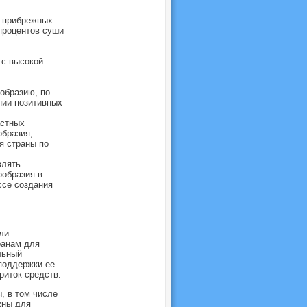
, прибрежных
процентов суши
 с высокой
образию, по
нии позитивных
астных
образия;
я страны по
влять
ообразия в
ссе создания
ли
ранам для
льный
поддержки ее
риток средств.
, в том числе
жны для