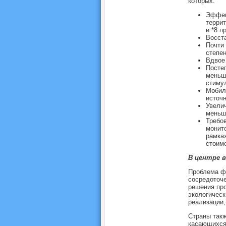
которых:
Эффек
террит
и *8 п
Восста
Почти 
степен
Вдвое
Посте
меньш
стимул
Мобил
источн
Увели
меньш
Требо
монито
рамках
стоимо
В центре 
Проблема ф
сосредоточе
решения про
экологичес
реализации,
Страны такж
касающихся 