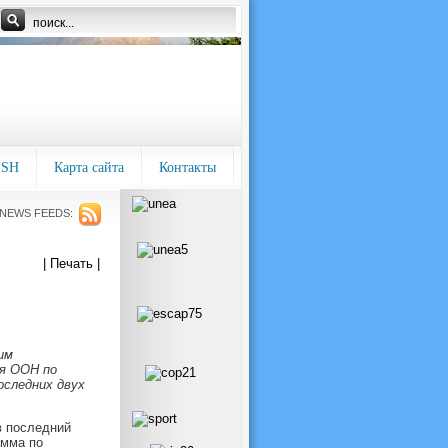
ISH
Карта сайта
Контакты
NEWS FEEDS:
| Печать |
им
ия ООН по
оследних двух
в последний
амма по