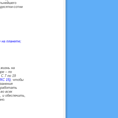
альнейшего
 десятки-сотни
 на планете
;
жизнь на
ре – по
С 7 по 19
КС 15)
, чтобы
ранения
азработать
во всех
 и обеспечить,
но.