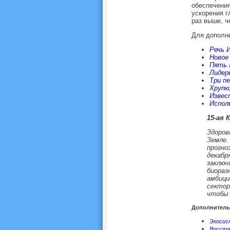
обеспечения
ускорения г
раз выше, ч
Для дополн
Речь 
Новое
Пять 
Лидер
Три п
Хрупк
Извес
Испол
15-ая 
Здоров
Земле.
прогно
декабр
заключ
биораз
амбици
сектор
чтобы 
Дополнитель
Экосис
Восста