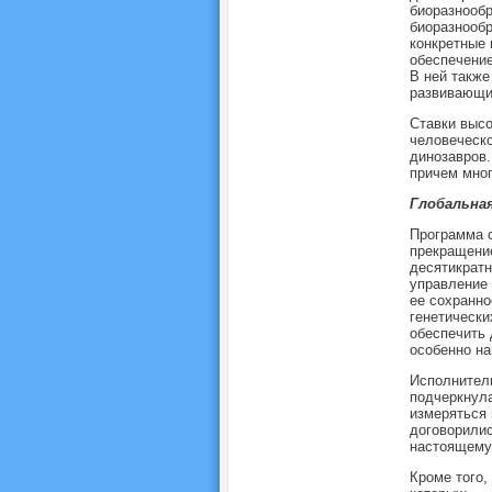
биоразнообр
биоразнообр
конкретные 
обеспечение
В ней также
развивающих
Ставки высо
человеческо
динозавров.
причем мног
Глобальная
Программа с
прекращение
десятикратн
управление 
ее сохранно
генетически
обеспечить 
особенно н
Исполнител
подчеркнула
измеряться 
договорилис
настоящему 
Кроме того,