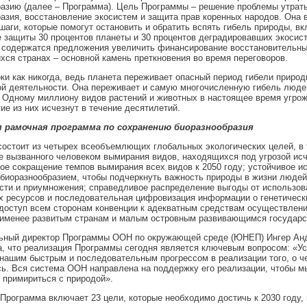
азию (далее – Программа). Цель Программы – решение проблемы утрат
азия, восстановление экосистем и защита прав коренных народов. Она 
шаги, которые помогут остановить и обратить вспять гибель природы, в
 защиты 30 процентов планеты и 30 процентов деградировавших экосисте
 содержатся предложения увеличить финансирование восстановительны
ся странах – основной камень преткновения во время переговоров.
ки как никогда, ведь планета переживает опасный период гибели природ
й деятельности. Она переживает и самую многочисленную гибель люде
 Одному миллиону видов растений и животных в настоящее время угро
ие из них исчезнут в течение десятилетий.
 рамочная программа по сохранению биоразнообразия
остоит из четырех всеобъемлющих глобальных экологических целей, в 
 вызванного человеком вымирания видов, находящихся под угрозой исч
ое сокращение темпов вымирания всех видов к 2050 году; устойчивое и
биоразнообразием, чтобы подчеркнуть важность природы в жизни людей
сти и приумножения; справедливое распределение выгоды от использов
х ресурсов и последовательная цифровизация информации о генетически
доступ всем сторонам конвенции к адекватным средствам осуществлен
аименее развитым странам и малым островным развивающимся государс
ьный директор Программы ООН по окружающей среде (ЮНЕП) Ингер Ан
, что реализация Программы сегодня является ключевым вопросом: «Ус
нашим быстрым и последовательным прогрессом в реализации того, о ч
ь. Вся система ООН направлена на поддержку его реализации, чтобы мы
примириться с природой».
 Программа включает 23 цели, которые необходимо достичь к 2030 году, 