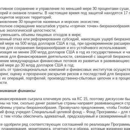
тивное сохранение и управление по меньшей мере 30 процентами суши
орий и океанов планеты. В настоящее время под защитой находятся 17 
роцентов морских территорий;
новление 30 процентов наземных и морских экосистем;
полное сокращение масштабов утраты «горячих точек» биоразнообразия
ью экологической целостности;
 уменьшить объемы пищевых отходов в мире;
пенный отказ или реформирование субсидий, наносящих ущерб биоразно
ей мере на 500 млрд долларов США в год, при одновременном расшире
ов для сохранения биоразнообразия и его устойчивого использования;
изация не менее 200 млрд долларов США в год из государственных и ч
иков для финансирования деятельности, связанной с защитой биоразно
чение международных финансовых потоков из развитых в развивающиес
ей мере до 30 млрд долларов США в год;
вать от транснациональных компаний и финансовых институтов осущест
ринг, оценку и прозрачное раскрытие рисков и последствий для биоразн
 их операций, портфелей, производственно-сбытовых цепочек и в проце
сти.
внимания финансы
инансирования сыграла ключевую роль на КС 15, поэтому дискуссии бы
ны на том, сколько денег развитые страны направят развивающимся ст
блемы утраты биоразнообразия. Прозвучало предложение, чтобы Глоба
кий фонд учредил Специальный целевой фонд – Фонд Программы – для 
 с тем чтобы обеспечить адекватный, предсказуемый и своевременный п
е одобрили ряд соответствующих соглашений по реализации Программы
планирования, мониторинга, отчетности и обзора, которые жизненно ва