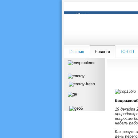
Главная
Новости
ЮНЕП
биоразноо
19 декабря 
природоохр
вопросам би
недель раб
Как результ
день перего