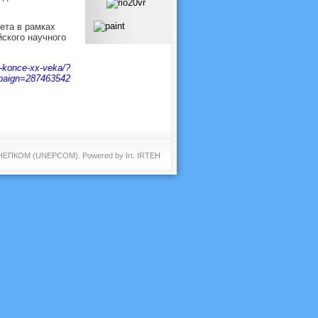
ета в рамках
ского научного
-v-konce-xx-veka/?
aign=287463542
 ЮНЕПКОМ (UNEPCOM). Powered by
Irt
.
IRTEH