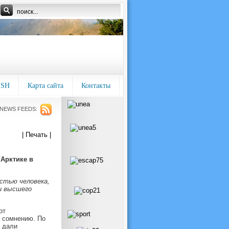
ISH
Карта сайта
Контакты
NEWS FEEDS:
| Печать |
Арктике в
остью человека,
и высшего
от
я сомнению. По
в дали