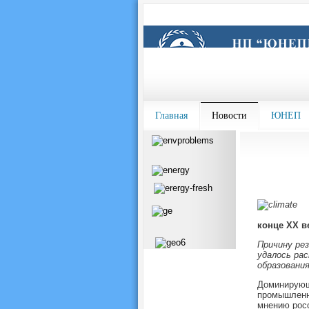
Главная
Новости
ЮНЕП
конце XX в
Причину рез
удалось ра
образовани
Доминирующе
промышленно
мнению росс