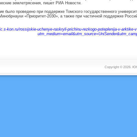
еские землетрясения, пишет РИА Новости.
е было проведено при поддержке Томского государственного университ
инобрнауки «Приоритет-2030», а также при частичной поддержке Россий
tic.s-kon.ru/rossijskie-uchenye-raskryli-prichinu-rezkogo-poteplenija-v-arktike
utm_medium=email&utm_source=UniSender&utm_camp
Copyright © 2026.