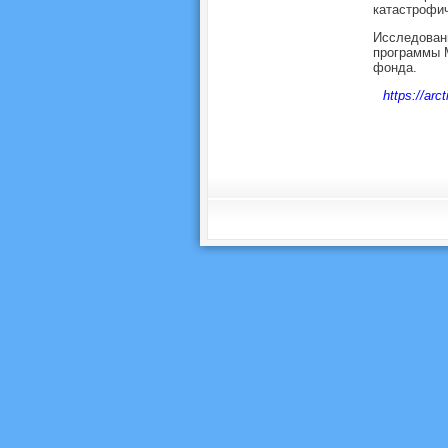
катастрофич
Исследовани
программы М
фонда.
https://arc