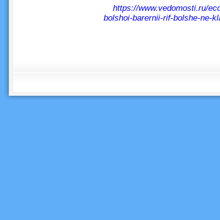
https://www.vedomosti.ru/ec
bolshoi-barernii-rif-bolshe-ne-