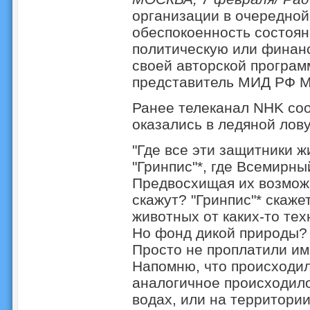
организации в очередной 
обеспокоенность состоян
политическую или финанс
своей авторской програм
представитель МИД РФ М
Ранее телеканал NHK соо
оказались в ледяной лов
"Где все эти защитники ж
"Гринпис"*, где Всемирн
Предвосхищая их возмож
скажут? "Гринпис"* скаже
животных от каких-то те
Но фонд дикой природы? 
Просто не проплатили им
Напомню, что происходило
аналогичное происходил
водах, или на территори