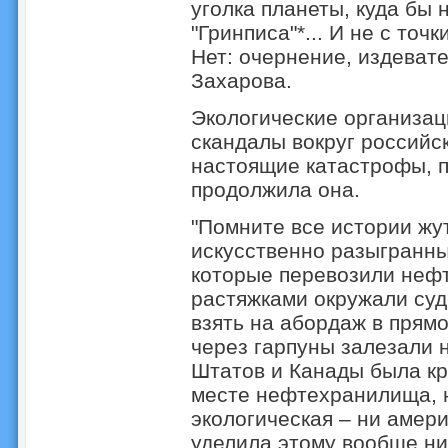
уголка планеты, куда бы 
"Гринписа"*... И не с точ
Нет: очернение, издевате
Захарова.
Экологические организац
скандалы вокруг российск
настоящие катастрофы, п
продолжила она.
"Помните все истории жу
искусственно разыгранных
которые перевозили нефт
растяжками окружали суд
взять на абордаж в прямо
через гарпуны залезали 
Штатов и Канады была кр
месте нефтехранилища, н
экологическая – ни амери
уделила этому вообще ни