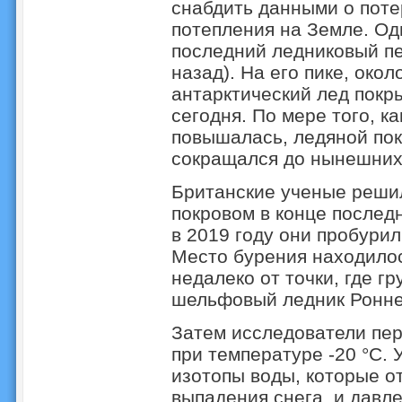
снабдить данными о пот
потепления на Земле. Одн
последний ледниковый пер
назад). На его пике, окол
антарктический лед покр
сегодня. По мере того, к
повышалась, ледяной пок
сокращался до нынешних
Британские ученые решил
покровом в конце последн
в 2019 году они пробурил
Место бурения находилос
недалеко от точки, где г
шельфовый ледник Ронне
Затем исследователи пер
при температуре -20 °C.
изотопы воды, которые о
выпадения снега, и давл