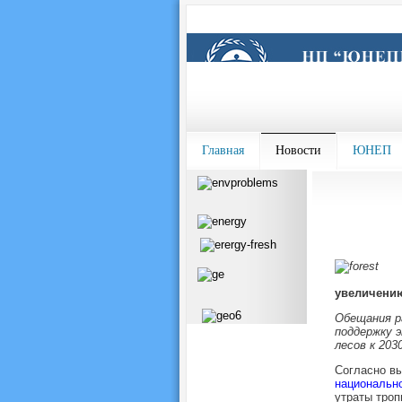
Главная
Новости
ЮНЕП
увеличению
Обещания р
поддержку 
лесов к 2030
Согласно вы
национально
утраты троп