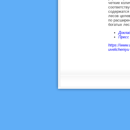
четкие коли
соответству
содержатся
лесов целев
по расшире
богатых лес
Доклад
Пресс
https://www.
uvelicheniyu