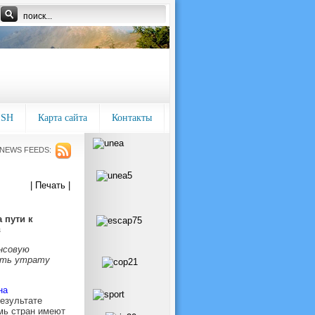
ISH
Карта сайта
Контакты
NEWS FEEDS:
| Печать |
 пути к
в
нсовую
ить утрату
на
езультате
мь стран имеют