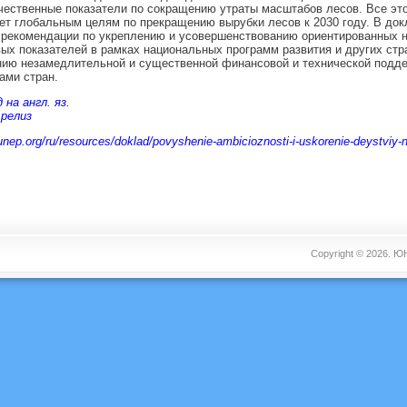
чественные показатели по сокращению утраты масштабов лесов. Все это
ет глобальным целям по прекращению вырубки лесов к 2030 году. В док
 рекомендации по укреплению и усовершенствованию ориентированных н
ых показателей в рамках национальных программ развития и других стра
нию незамедлительной и существенной финансовой и технической подд
ами стран.
 на англ. яз.
 релиз
unep.org/ru/resources/doklad/povyshenie-ambicioznosti-i-uskorenie-deystviy-n
Copyright © 2026.