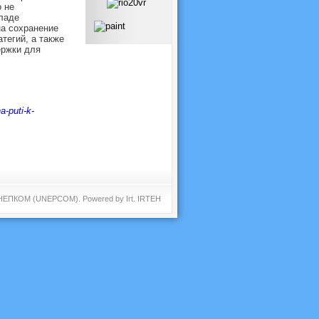
 не
ладе
а сохранение
тегий, а также
ержки для
a-puti-k-
 ЮНЕПКОМ (UNEPCOM). Powered by
Irt
.
IRTEH