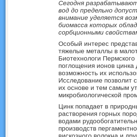
Сегодня разрабатывают
вод до предельно допус
внимание уделяется воз
биомасса которых обла
сорбционными свойства
Особый интерес предста
тяжелые металлы в мало
Биотехнологи Пермского 
поглощения ионов цинка 
возможность их использо
Исследование позволит 
их основе и тем самым у
микробиологической про
Цинк попадает в природн
растворения горных поро
водами рудообогатительн
производств пергаментно
вискозного волокна и дру