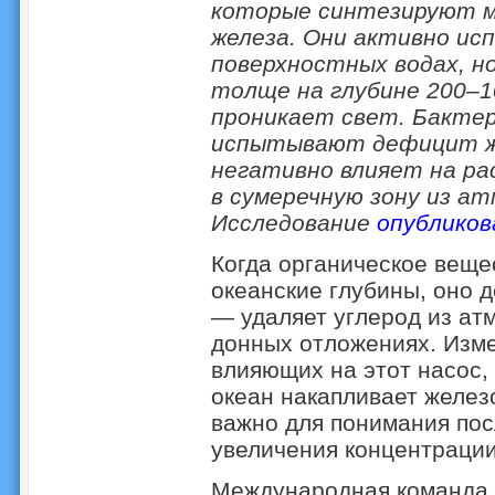
которые синтезируют м
железа. Они активно исп
поверхностных водах, но
толще на глубине 200–1
проникает свет. Бактер
испытывают дефицит же
негативно влияет на ра
в сумеречную зону из а
Исследование
опубликов
Когда органическое веще
океанские глубины, оно д
— удаляет углерод из ат
донных отложениях. Изме
влияющих на этот насос, 
океан накапливает железо
важно для понимания пос
увеличения концентрации
Международная команда 