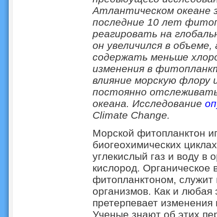
Атлантическом океане за
последние 10 лет фито
реагировать на глобаль
он увеличился в объеме,
содержать меньше хлоро
изменения в фитопланк
влияние морскую флору 
постоянно отслеживать 
океана. Исследование
оп
Climate Change.
Морской фитопланктон иг
биогеохимических циклах
углекислый газ и воду в 
кислород. Органическое 
фитопланктоном, служит 
организмов. Как и любая
претерпевает изменения 
Ученые знают об этих пе