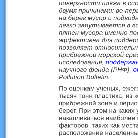
поверхности пляжа в сп
двумя причинами: во-пе
на берег мусор с подвод
легко запутывается в во
пятен мусора именно по
эффективна для поддерж
позволяет относительно
прибрежной морской ср
исследования,
поддержа
научного фонда (РНФ),
о
Pollution Bulletin.
По оценкам ученых, ежег
тысяч тонн пластика, из 
прибрежной зоне и пери
берег. При этом на каких
накапливаться наиболее 
факторов, таких как места
расположение населенных