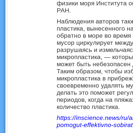
физики моря Института 
РАН.
Наблюдения авторов такж
пластика, вынесенного н
обратно в море во время
мусор циркулирует между
разрушаясь и измельчаяс
микропластика, — которы
может быть небезопасен 
Таким образом, чтобы из
микропластика в прибреж
своевременно удалять м
делать это поможет регу
периодов, когда на пляж
количество пластика.
https
://
inscience
.
news
/
ru
/
a
pomogut
-
effektivno
-
sobirat