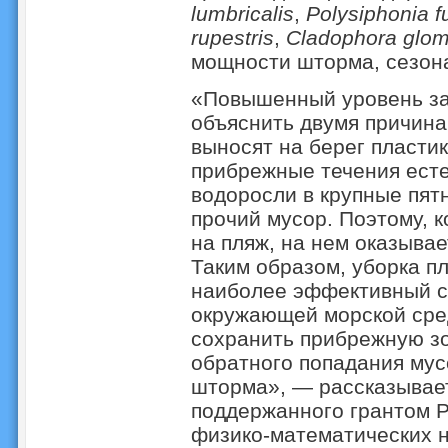
lumbricalis
,
Polysiphonia f
rupestris
,
Cladophora glom
мощности шторма, сезона
«Повышенный уровень за
объяснить двумя причина
выносят на берег пластик
прибрежные течения ест
водоросли в крупные пятн
прочий мусор. Поэтому, к
на пляж, на нем оказывае
Таким образом, уборка п
наиболее эффективный сп
окружающей морской сред
сохранить прибрежную зо
обратного попадания мус
шторма», — рассказывает
поддержанного грантом Р
физико-математических 