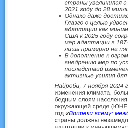
страны увеличился с
2021 году до 28 милл
Однако даже достиже
Глазго с целью удво
адаптации как миним
США к 2025 году со
мер адаптации в 187
лишь примерно на пя
В дополнение к огро
внедрению мер по у
последствий измене
активные усилия для
Найроби, 7 ноября 2024 г
изменения климата, боль
бедным слоям населения
окружающей среде (ЮНЕП
год
«
Вопреки всему: меж
страны должны незамедл
адаптации к меняющемуся