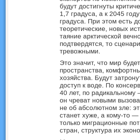
будут достигнуты критиче
1,7 градуса, а к 2045 го
градуса. При этом есть д
теоретические, новых ис
таяние арктической вечн
подтвердятся, то сценар
тревожными.
Это значит, что мир буде
пространства, комфортны
хозяйства. Будут затрону
доступ к воде. По консер
40 лет, по радикальному 
он чреват новыми вызова
не об абсолютном зле: эт
станет хуже, а кому-то 
только миграционные пот
стран, структура их экон