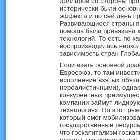
долларов со стороны пр
исторически были основ
эффекта и по сей день п
Развивающиеся страны по
помощь была привязана к
технологий. То есть по к
воспроизводилась неоко
зависимость стран Глоба
Если взять основной дра
Евросоюз, то там инвест
исполнение взятых обяза
нереалистичными), однако
конкурентных преимущест
компании займут лидиру
технологиях. Но этот рын
который смог мобилизова
государственные ресурсы.
что госкапитализм госка
страны, где повестку дня