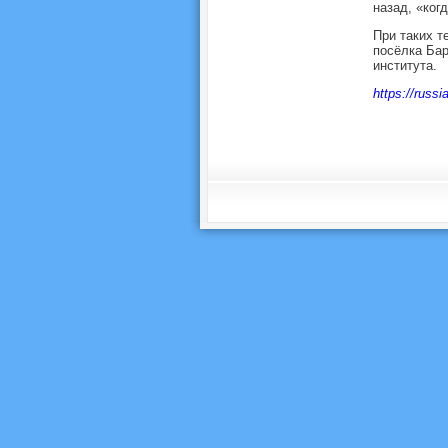
назад, «ког
При таких т
посёлка Бар
института.
https://russ