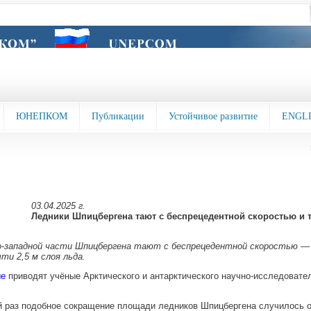
ЮНЕПКОМ
Публикации
Устойчивое развитие
ENGL
03.04.2025 г.
Ледники Шпицбергена тают с беспрецедентной скоростью и т
о-западной части Шпицбергена тают с беспрецедентной скоростью — 
и 2,5 м слоя льда.
е
приводят учёные Арктического и антарктического научно-исследовате
 раз подобное сокращение площади ледников Шпицбергена случилось ок