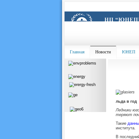
Главная
Новости
ЮНЕП
льда в год
Ледники юг
теряют почт
Такие
данны
института.
В последний