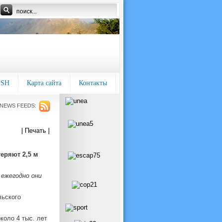
ISH
Карта сайта
Контакты
NEWS FEEDS:
| Печать |
еряют 2,5 м
ежегодно они
льского
оло 4 тыс. лет