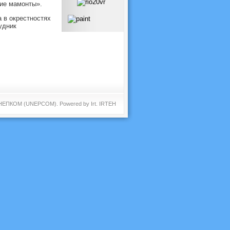
ние мамонты».
 в окрестностях
удник
 ЮНЕПКОМ (UNEPCOM). Powered by
Irt
.
IRTEH