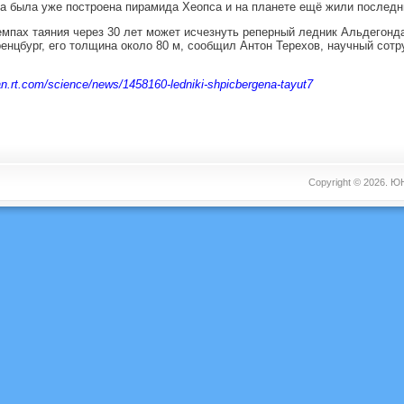
да была уже построена пирамида Хеопса и на планете ещё жили послед
емпах таяния через 30 лет может исчезнуть реперный ледник Альдегонда
енцбург, его толщина около 80 м, сообщил Антон Терехов, научный сотр
ian.rt.com/science/news/1458160-ledniki-shpicbergena-tayut7
Copyright © 2026.