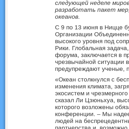
следующей неделе миро
разработать пакет мер,
океанов.
С 9 по 13 июня в Ницце 
Организации Объединенн
высокого уровня под соп
Рики. Глобальная задача
форума, заключается в п
чрезвычайной ситуации в 
предупреждают ученые, п
«Океан столкнулся с бес
изменения климата, загр
экосистем и чрезмерного
сказал Ли Цзюньхуа, выс
которого возложены обяз
конференции. – Мы надее
людей на беспрецедентн
партнерства и, возможно