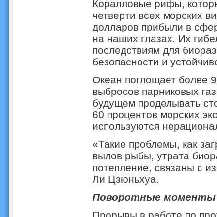
Коралловые рифы, котор
четверти всех морских в
долларов прибыли в сфер
на наших глазах. Их гибе
последствиям для биораз
безопасности и устойчив
Океан поглощает более 9
выбросов парниковых газо
будущем проделывать сто
60 процентов морских эк
используются нерациона
«Такие проблемы, как за
вылов рыбы, утрата биор
потепление, связаны с и
Ли Цзюньхуа.
Поворотные моменты
Прорывы в работе по про