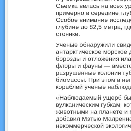
Съемка велась на всех ур
примерно в середине глу
Особое внимание исследо
глубине до 82,5 метра, г
стоянке.
Ученые обнаружили свиде
антарктическое морское 
борозды и отложения ила.
флоры и фауны — вместо
разрушенные колонии губ
биомассы. При этом в не
кораблей ученые наблюд
«Наблюдаемый ущерб был
вулканическим губкам, к
животными на планете и 
добавил Мэтью Малренна
некоммерческой экологи