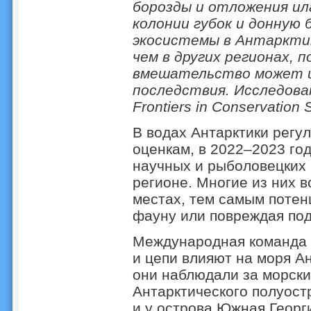
борозды и отложения ил
колонии губок и донную 
экосистемы в Антаркти
чем в других регионах, 
вмешательство может и
последствия. Исследов
Frontiers in Conservation 
В водах Антарктики регу
оценкам, в 2022–2023 год
научных и рыболовецких 
регионе. Многие из них 
местах, тем самым поте
фауну или повреждая по
Международная команда у
и цепи влияют на моря Ан
они наблюдали за морски
Антарктического полуос
и у острова Южная Георг