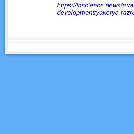
https://inscience.news/ru/a
development/yakorya-razru