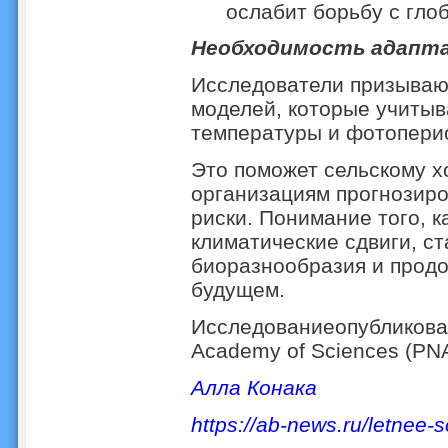
ослабит борьбу с гло
Необходимость адапт
Исследователи призывают
моделей, которые учиты
температуры и фотопери
Это поможет сельскому х
организациям прогнозир
риски. Понимание того, к
климатические сдвиги, с
биоразнообразия и продо
будущем.
Исследование
опубликов
Academy of Sciences (PN
Алла Конака
https
://
ab
-
news
.
ru
/
letnee
-
s