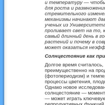
и температуру — чтобы
для роста и размножения
стремительного измене
механизмы начинают дав
ученых из Университета
проливает свет на то, 
самый длинный день в г
растений и почему в со
может оказаться неэф
Солнцестояние как пр
Долгое время считалось,
преимущественно на прод
(фотопериодизм) и темпе
процессы цветения, плод
Однако новое исследован
солнцестояние — момент,
— может играть ключевую
репродуктивных функций