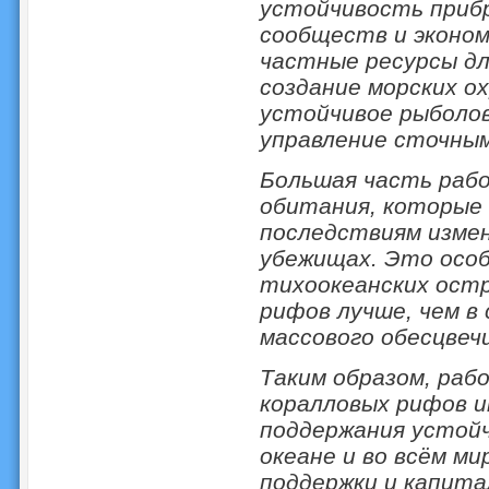
устойчивость приб
сообществ и эконом
частные ресурсы дл
создание морских о
устойчивое рыболов
управление сточным
Большая часть раб
обитания, которые
последствиям изме
убежищах. Это особ
тихоокеанских остр
рифов лучше, чем в 
массового обесцвеч
Таким образом, раб
коралловых рифов 
поддержания устойч
океане и во всём ми
поддержки и капита