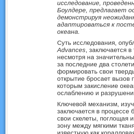
исследование, проведен
Боулдере, предлагает 
демонстрируя неожидан
адаптироваться к пост
океана.
Суть исследования, опуб
Advances
, заключается в
несмотря на значительны
за последние два столет
формировать свои тверды
открытие бросает вызов 
которым закисление океа
ослаблению и разрушени
Ключевой механизм, изу
заключается в процессе 
свои скелеты, поглощая 
зону между мягкими ткан
известную как кораллов