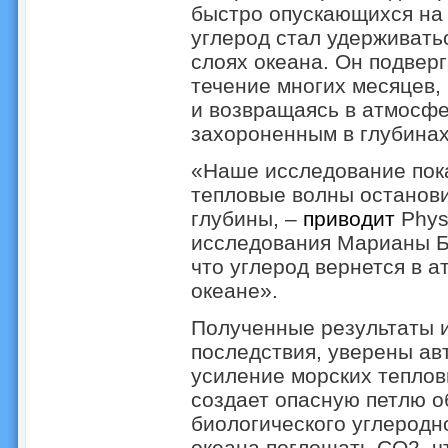
быстро опускающихся на 
углерод стал удерживать
слоях океана. Он подвер
течение многих месяцев,
и возвращаясь в атмосфе
захороненным в глубинах
«Наше исследование пок
тепловые волны останови
глубины, –
приводит
Phys
исследования Марианы Би
что углерод вернется в а
океане».
Полученные результаты 
последствия, уверены ав
усиление морских теплов
создает опасную петлю о
биологического углеродн
океана поглощать CO2, ч