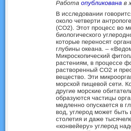
Работа
опубликована
в 
В исследовании говоритс
около четверти антропог
(CO2). Этот процесс во 
биологического углеродн
которые переносят орган
глубины океана. – «Ведом
Микроскопический фитоп
растениям, в процессе ф
растворенный CO2 и прео
вещество. Эти микроорга
морской пищевой сети. Ко
другие морские обитатели
образуются частицы орга
медленно опускается в гл
вод, углерод может быть
столетия и даже тысячел
«конвейеру» углерод над