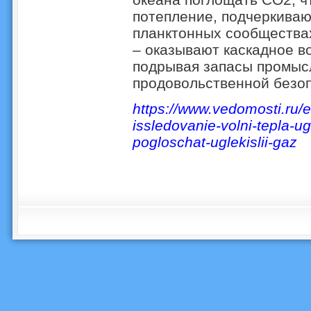
потепление, подчеркиваю
планктонных сообщества
– оказывают каскадное в
подрывая запасы промыс
продовольственной безо
https://www.vedomosti.ru/
issledovanie-volni-tepla-
pogloschat-uglekislii-gaz