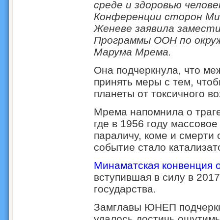
среде и здоровью челове
Конференции сторон Ми
Женеве заявила замест
Программы ООН по окру
Марума Мрема.
Она подчеркнула, что м
принять меры с тем, что
планеты от токсичного во
Мрема напомнила о траге
где в 1956 году массовое
параличу, коме и смерти
событие стало катализа
Минаматская конвенция о
вступившая в силу в 2017
государства.
Замглавы ЮНЕП подчеркн
удалось достичь ощутимы