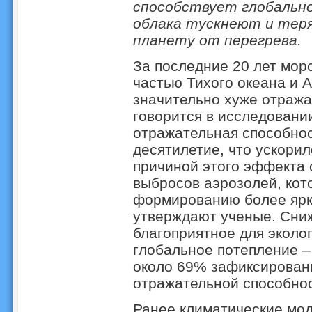
способствует глобально
облака тускнеют и те
планету от перегрева.
За последние 20 лет мор
частью Тихого океана и 
значительно хуже отража
говорится в исследовании.
отражательная способнос
десятилетие, что ускорил
причиной этого эффекта
выбросов аэрозолей, кот
формированию более ярк
утверждают ученые. Сниж
благоприятное для эколо
глобальное потепление –
около 69% зафиксирован
отражательной способнос
Ранее климатические мод