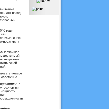
 внимание
ять лет назад,
можно
безопасным
040 году.
 чем
 по изменению
емпературу к
 «высочайшая
осуществимый
ресматривать
олитической
вий.
изовать четыре
новременно.
нергетики
.
К
ктроэнергии.
е мощности
ация
 промышленности
 видов