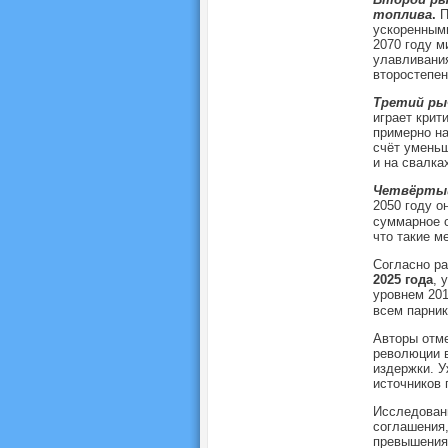
топлива
.
П
ускоренными
2070 году м
улавливания
второстепен
Третий ры
играет крит
примерно на
счёт уменьш
и на свалка
Четвёртый
2050 году о
суммарное о
что такие м
Согласно р
2025 года
, 
уровнем 201
всем парник
Авторы отме
революции в
издержки. У
источников 
Исследовани
соглашения,
превышения,