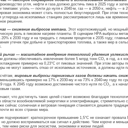
роизводство угля, нефти и газа должно достичь пика в 2025 году и зате
 темпами: уголь — почти до нуля к 2040-м, газ — в 2050-х, нефть — в 2
ировая экономика может стать полностью безуглеродной. При этом техн
 углерода на ископаемых станциях рассматриваются лишь как временн
ное решение.
чаг — снижение выбросов метана
.
Этот короткоживущий, но мощный 
ическую роль в пиковом нагреве планеты. В сценарии HPA выбросы мет
 20% к 2030 году и на тридцать с лишним процентов к 2035 году, главны
ения утечек при добыче и транспортировке топлива, а также мер в сель
х.
 рычаг — масштабное внедрение технологий удаления углекисло
ни должны обеспечивать извлечение более 5 млрд тонн CO
₂
в год, а к к
хлаждение примерно на 0,23°C от пиковых значений. При этом авторы п
еры не могут заменить отказ от ископаемых источников, а должны идти 
асчётам,
мировые выбросы парниковых газов должны начать сниж
уменьшившись примерно на 17% к 2030-му и на 73% к 2040-му году по ср
9 года. К 2045 году возможно достижение чистого нуля по CO
₂
, а к нача
овым газам.
чают, что достигнуть таких целей станет возможно благодаря технологи
 области возобновляемой энергетики и электрификации, стремительно
же сейчас солнечная и ветровая генерация становятся дешевле традиц
почти во всех странах мира.
е подчеркивает: краткосрочное превышение 1,5°C не означает провала
 но должно восприниматься как сигнал к действию. Чем короче и меньш
 тем ниже риски для экосистем, экономики и жизни людей.