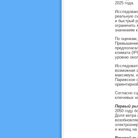
2025 года.
Исследовани
реальную си
и быстрый р
ограничить 
значениям к
По оценкам,
Превышение 
предполага
климата (IP
уровню окол
Исследовате
возможная а
максимум, н
Парижское с
ориентирной
Согласно сц
ключевых н
Первый ры
2050 году б
Доля ветра 
возобновляе
электроэнер
и жилищ на 
Второй ры