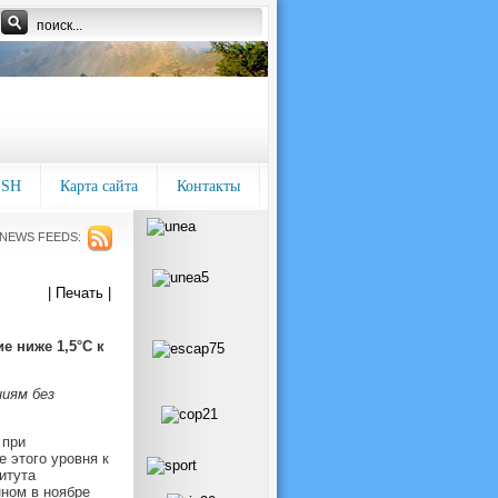
ISH
Карта сайта
Контакты
NEWS FEEDS:
| Печать |
 ниже 1,5°C к
ниям без
 при
 этого уровня к
итута
нном в ноябре