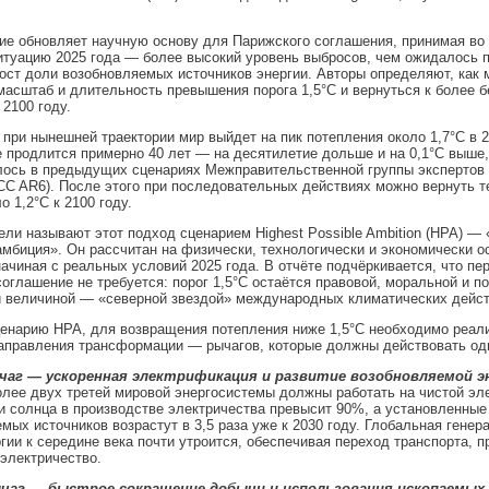
е обновляет научную основу для Парижского соглашения, принимая во
туацию 2025 года — более высокий уровень выбросов, чем ожидалось п
ост доли возобновляемых источников энергии. Авторы определяют, как 
масштаб и длительность превышения порога 1,5°C и вернуться к более 
 2100 году.
 при нынешней траектории мир выйдет на пик потепления около 1,7°C в 2
продлится примерно 40 лет — на десятилетие дольше и на 0,1°C выше,
лось в предыдущих сценариях Межправительственной группы экспертов
CC AR6). После этого при последовательных действиях можно вернуть т
о 1,2°C к 2100 году.
ли называют этот подход сценарием Highest Possible Ambition (HPA) —
мбиция». Он рассчитан на физически, технологически и экономически 
ачиная с реальных условий 2025 года. В отчёте подчёркивается, что пе
оглашение не требуется: порог 1,5°C остаётся правовой, моральной и п
 величиной — «северной звездой» международных климатических дейст
енарию HPA, для возвращения потепления ниже 1,5°C необходимо реал
аправления трансформации — рычагов, которые должны действовать од
чаг — ускоренная электрификация и развитие возобновляемой э
олее двух третей мировой энергосистемы должны работать на чистой эле
и солнца в производстве электричества превысит 90%, а установленны
мых источников возрастут в 3,5 раза уже к 2030 году. Глобальная генер
гии к середине века почти утроится, обеспечивая переход транспорта,
электричество.
чаг — быстрое сокращение добычи и использования ископаемых