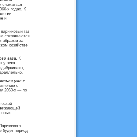
м снижаться
060-х годах. К
ологии
ое и
парниковый газ
ана сокращаются
м образом за
ском хозяйстве
го газа
.
К
онцу века —
одчёркивают,
параллельно.
аться уже
с
авнению с
лу 2060-х — по
ческой
 снижающей
ионных
 Парижского
е будет период