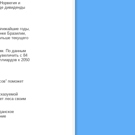
Норвегия и
где дивиденды
ближайшие годы,
нке Бразилии,
ольше текущего
ым. По данным
величить с 84
ллиардов к 2050
сов” поможет
сказуемой
ет леса своим
данское
ние