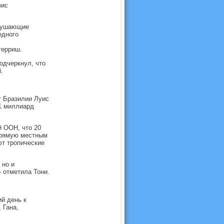
зис
зрушающие
едного
терриш.
одчеркнул, что
.
т Бразилии Луис
1 миллиард
 ООН, что 20
апрямую местным
ют тропические
 но и
 отметила Тони.
й день к
 Гана,