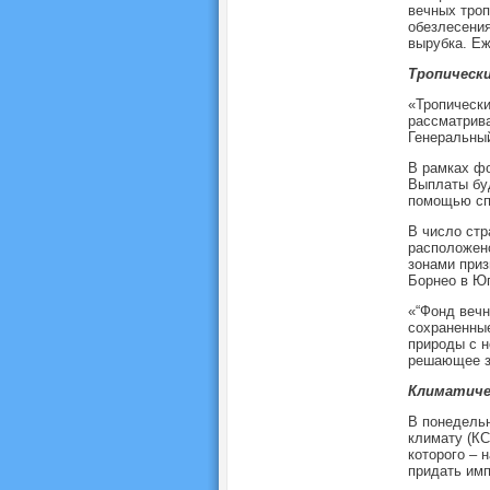
вечных тро
обезлесения
вырубка. Еж
Тропически
«Тропически
рассматрива
Генеральны
В рамках фо
Выплаты буд
помощью спу
В число стр
расположено
зонами приз
Борнео в Юг
«“Фонд вечн
сохраненные
природы с н
решающее з
Климатиче
В понедельн
климату (КС
которого – 
придать им