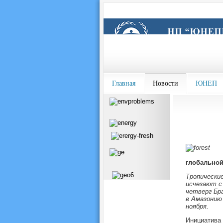
Главная
Новости
ЮНЕП
глобальной
Тропически
исчезают с
четверг Бр
в Амазонию 
ноября.
Инициатива 