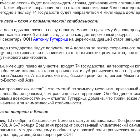
пических лесов» будет вознаграждать страны, добивающиеся сокращени
. Таким образом сохранение лесов станет экономически более выгодным
егодно в пользу 74 государств будет направляться 4 миллиарда доллар
е леса – ключ к климатической стабильности
е леса вдыхают жизнь в нашу планету. Но их по-прежнему беспощадно 
ют как источник быстрой выгоды, а не как долговременный ресурс», – з
й секретарь ООН
Антониу Гутерриш
на церемонии, давшей старт инициат
нда государства будут получать по 4 доллара за гектар сохраненного ле
ут корректироваться в зависимости от фактических результатов, подтв
тникового мониторинга.
ан, имеющих право на участие, входят 74 государства, на территории ко
 более миллиарда гектаров тропических и субтропических лесов. Прио
наны Амазония, Атлантический лес, бассейн реки Конго, регион Меконга
о-Восточной Азии.
ых тропических лесов” – это смелый по замыслу механизм, призванный
 леса более ценными, чем расчищенные территории. Он объединяет со
овыми возможностями», – отметил Гутерриш, добавив, что тропические 
начение для климатической стабильности.
ские встречи в Белене
ик, 10 ноября, в бразильском Белене стартует официальная Конферен
-30). А 6–7 ноября Бразилия проводит собственный климатический самми
напомнить международному сообществу о важней роли тропических лесо
пульс предстоящей конференции ООН.