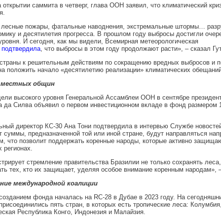
 открытии саммита в четверг, глава ООН заявил, что климатический кри
я.
 лесные пожары, фатальные наводнения, экстремальные штормы… ра
омику и десятилетия прогресса. В прошлом году выбросы достигли очер
уровня. И сегодня, как мы видели, Всемирная метеорологическая
я
подтвердила
, что выбросы в этом году продолжают расти», – сказал Гу
страны к решительным действиям по сокращению вредных выбросов и п
на положить начало «десятилетию реализации» климатических обещаний
 местных общин
ели высокого уровня Генеральной Ассамблеи ООН в сентябре президен
а да Силва объявил о первом инвестиционном вкладе в фонд размером 
ный директор КС-30 Ана Тони подтвердила в интервью Службе новостей
т суммы, предназначенной той или иной стране, будут направляться н
, что позволит поддержать коренные народы, которые активно защища
х регионах.
трирует стремление правительства Бразилии не только сохранять леса,
ть тех, кто их защищает, уделяя особое внимание коренным народам», –
ние международной коалиции
созданием фонда началась на RC-28 в Дубае в 2023 году. На сегодняшни
присоединились пять стран, в которых есть тропические леса: Колумбия,
ская Республика Конго, Индонезия и Малайзия.