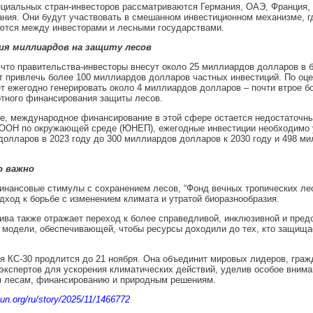
циальных стран-инвесторов рассматриваются Германия, ОАЭ, Франция, 
ния. Они будут участвовать в смешанном инвестиционном механизме, 
ются между инвесторами и лесными государствами.
ия миллиардов на защиту лесов
что правительства-инвесторы внесут около 25 миллиардов долларов в 
т привлечь более 100 миллиардов долларов частных инвестиций. По оце
 ежегодно генерировать около 4 миллиардов долларов – почти втрое б
тного финансирования защиты лесов.
е, международное финансирование в этой сфере остается недостаточн
ООН по окружающей среде (ЮНЕП), ежегодные инвестиции необходимо у
олларов в 2023 году до 300 миллиардов долларов к 2030 году и 498 ми
о важно
нансовые стимулы с сохранением лесов, “Фонд вечных тропических ле
дход к борьбе с изменением климата и утратой биоразнообразия.
ива также отражает переход к более справедливой, инклюзивной и пред
модели, обеспечивающей, чтобы ресурсы доходили до тех, кто защища
 КС-30 продлится до 21 ноября. Она объединит мировых лидеров, граж
экспертов для ускорения климатических действий, уделив особое внима
м лесам, финансированию и природным решениям.
.un.org/ru/story/2025/11/1466772