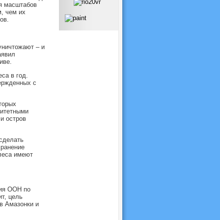
я масштабов
, чем их
ов.
уничтожают – и
аявил
иве.
са в год.
ержденных с
торых
ритетными
 и остров
 сделать
хранение
леса имеют
ция ООН по
т, цель
в Амазонки и