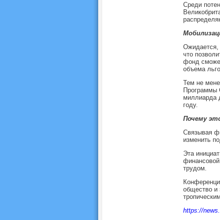
Среди потен
Великобрита
распределя
Мобилизац
Ожидается, 
что позволи
фонд сможет
объема льго
Тем не мене
Программы 
миллиарда д
году.
Почему эт
Связывая фи
изменить по
Эта инициат
финансовой 
трудом.
Конференция
общество и 
тропически
https://news