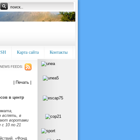
ISH
Карта сайта
Контакты
NEWS FEEDS:
| Печать |
сов в центр
имата,
 вспять, в
вают воротами
с 10 по 21
йствий. «Фонд