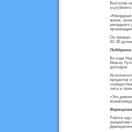
Выступая на
усугубляетс
«Рекордные
жизни, экон
рекордного 
организаци
Он призвал 
КС-30 долж
Поддержка
Во ходе Нед
Инасиу Лул
долларов.
Исполнитель
процентов о
сообществам
леса в свои
«Это демонс
вознагражда
Формирова
Работа над 
инициативе 
Демократиче