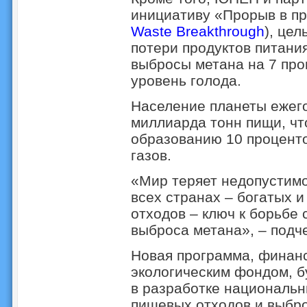
инициативу «Прорыв в пр
Waste Breakthrough
), це
потери продуктов питания
выбросы метана на 7 про
уровень голода.
Население планеты ежег
миллиарда тонн пищи, чт
образованию 10 процент
газов.
«Мир теряет недопустимо
всех странах – богатых 
отходов – ключ к борьбе
выброса метана», – подч
Новая программа, финан
экологическим фондом, б
в разработке национальн
пищевых отходов и выбро