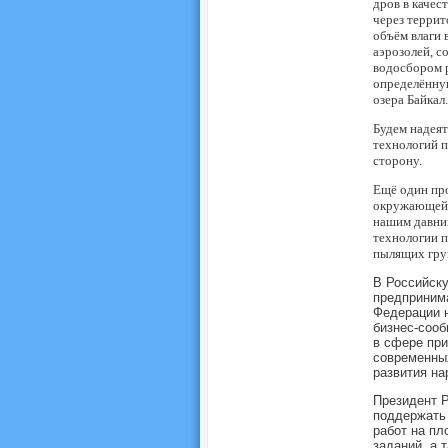
дров в качес
через террит
объём влаги 
аэрозолей, с
водосбором р
определённу
озера Байкал.
Будем надеят
технологий п
сторону.
Ещё один про
окружающей 
нашим давни
технологии п
пылящих груз
В Российск
предпринима
Федерации 
бизнес-сооб
в сфере при
современных
развития на
Президент Р
поддержать 
работ на пл
заданий, а 