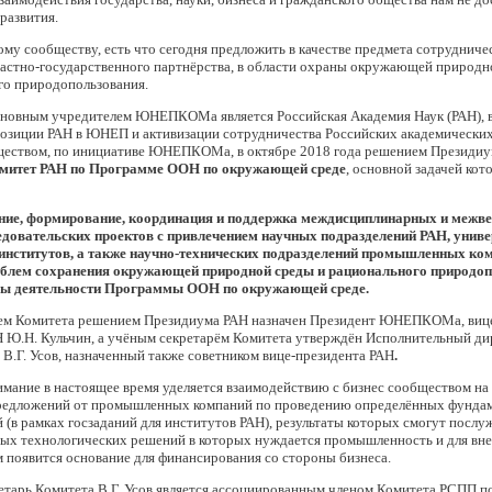
развития.
ому сообществу, есть что сегодня предложить в качестве предмета сотрудничес
частно-государственного партнёрства, в области охраны окружающей природн
го природопользования.
сновным учредителем ЮНЕПКОМа является Российская Академия Наук (РАН), в
озиции РАН в ЮНЕП и активизации сотрудничества Российских академических
ществом, по инициативе ЮНЕПКОМа, в октябре 2018 года решением Президиу
митет РАН по Программе ООН по окружающей среде
, основной задачей кот
ие, формирование, координация и поддержка междисциплинарных и межв
едовательских проектов с привлечением научных подразделений РАН, униве
институтов, а также научно-технических подразделений промышленных ко
блем сохранения окружающей природной среды и рационального природоп
ы деятельности Программы ООН по окружающей среде.
ем Комитета решением Президиума РАН назначен Президент ЮНЕПКОМа, вице
Н Ю.Н. Кульчин, а учёным секретарём Комитета утверждён Исполнительный ди
Г. Усов, назначенный также советником вице-президента РАН
.
мание в настоящее время уделяется взаимодействию с бизнес сообществом на
редложений от промышленных компаний по проведению определённых фунда
 (в рамках госзаданий для институтов РАН), результаты которых смогут послу
ых технологических решений в которых нуждается промышленность и для вн
 появится основание для финансирования со стороны бизнеса.
тарь Комитета В.Г. Усов является ассоциированным членом Комитета РСПП по