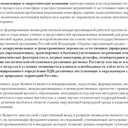
омышленные и энергетические компании
заинтересованы в исследованиях п
 процессов в атмосфере и распространения загрязнений от источников эмисси
 и глобальным проблемам загрязнения атмосферы, оценке трансграничных пе
возможных источников выбросов и оценке их параметров на основе математи
торинга.
 по формированию межведомственной междисциплинарной рабочей группы из 
ских и отраслевых учёных и представителей промышленных компаний для реш
ческой задачи, решение которой возможно на основе частно-государственного
дарственной программы Российской Федерации «Охрана окружающей среды» 
 межрегиональных и трансграничных переносов, естественных (природных
ых (промышленных, транспортных и бытовых) источников загрязнения ат
иматических факторов (леса, водные акватории, рельефы, температурные ре
и экологической обстановки в различных регионах России (в том числе и к
о воздуха) в условиях меняющегося климата и необходимость учёта всех э
нцированного определения ПДК различных поступающих в окружающую с
ых природных территорий России».
овных задач Комитета является инициирование, подготовка, формирование, ко
ежрегиональных, междисциплинарных и межведомственных проектов с привл
и организаций высшего образования, находящихся под научно-методическим 
итетов и отраслевых институтов, а также научно-технических подразделени
я решения проблем в области охраны окружающей природной среды и рацион
зования.
т Комитету внести свой существенный вклад в развитие межведомственного с
го на организацию фундаментальных исследований, учитывающих актуальные
ой промышленности и внедрение которых позволит решить назревшие техноло