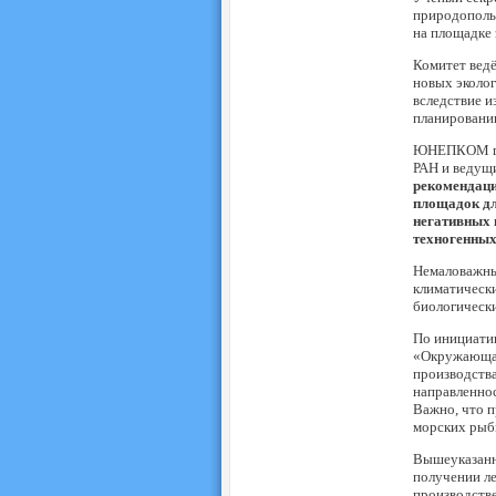
природопольз
на площадке 
Комитет ведё
новых эколог
вследствие и
планировании
ЮНЕПКОМ гот
РАН и ведущ
рекомендаци
площадок дл
негативных 
техногенных
Немаловажны
климатическ
биологически
По инициати
«Окружающая 
производств
направленнос
Важно, что п
морских рыб
Вышеуказанн
получении ле
производстве