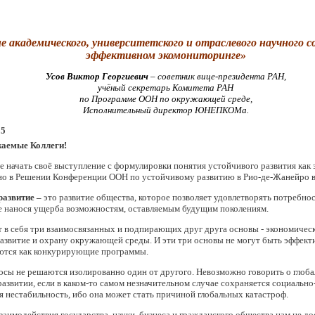
е академического, университетского и отраслевого научного с
эффективном экомониторинге»
Усов Виктор Георгиевич
– советник вице-президента РАН,
учёный секретарь Комитета РАН
по Программе ООН по окружающей среде,
Исполнительный директор ЮНЕПКОМа.
аемые Коллеги!
е начать своё выступление с формулировки понятия устойчивого развития как 
но в Решении Конференции ООН по устойчивому развитию в Рио-де-Жанейро в 
развитие –
это развитие общества, которое позволяет удовлетворять потребн
е нанося ущерба возможностям, оставляемым будущим поколениям.
 в себя три взаимосвязанных и подпирающих друг друга основы - экономическ
азвитие и охрану окружающей среды. И эти три основы не могут быть эффект
ются как конкурирующие программы.
осы не решаются изолированно один от другого. Невозможно говорить о глоб
азвитии, если в каком-то самом незначительном случае сохраняется социально
я нестабильность, ибо она может стать причиной глобальных катастроф.
взаимодействия государства, науки, бизнеса и гражданского общества нам не до