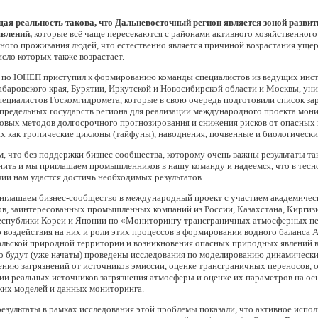
я реальность такова, что Дальневосточный регион является зоной разви
влений,
которые всё чаще пересекаются с районами активного хозяйственного
ного проживания людей, что естественно является причиной возрастания уще
исло которых также возрастает.
 по ЮНЕП приступил к формированию команды специалистов из ведущих инст
баровского края, Бурятии, Иркутской и Новосибирской области и Москвы, уни
пециалистов Госкомгидромета, которые в свою очередь подготовили список з
предельных государств региона для реализации международного проекта мони
новых методов долгосрочного прогнозирования и снижения рисков от опасны
их как тропические циклоны (тайфуны), наводнения, почвенные и биологически
 что без поддержки бизнес сообщества, которому очень важны результаты так
нить и мы приглашаем промышленников в нашу команду и надеемся, что в тесн
ии нам удастся достичь необходимых результатов.
иглашаем бизнес-сообщество в международный проект с участием академичес
в, заинтересованных промышленных компаний из России, Казахстана, Киргизи
еспублики Кореи и Японии по «Мониторингу трансграничных атмосферных пе
 воздействия на них и роли этих процессов в формировании водного баланса 
льской природной территории и возникновения опасных природных явлений в 
о будут (уже начаты) проведены исследования по моделированию динамически
нию загрязнений от источников эмиссии, оценке трансграничных переносов, 
и реальных источников загрязнения атмосферы и оценке их параметров на ос
ких моделей и данных мониторинга.
езультаты в рамках исследования этой проблемы показали, что активное испол