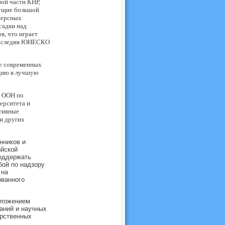
ной части КНР,
сущие большой
персных
садки над
в, что играет
 наследия ЮНЕСКО
ие современных
ацию в лучшую
е ООН по
ерситета и
тивные
и других
нников и
ийской
оддержать
бой по надзору
 на
ованного
дложением
аний и научных
арственных