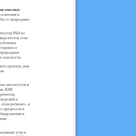
тия опасных
 освоения и
рба от природных
итутов РАН из
верситетов этих
арубежных
торинга и
х природных
е опасности.
ого проекта, нам
ом
ких институтов и
и, КНР,
реносов,
Амурской и
этом регионе», в
х процессов и
обнаружения и
нове
ьзование угля и