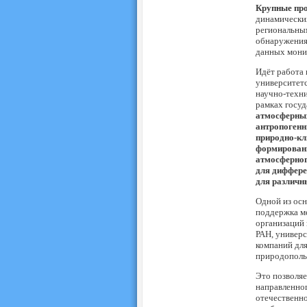
Крупные пр
динамических
региональным
обнаружения 
данных мони
Идёт работа
университет
научно-техни
рамках госу
атмосферных
антропогенн
природно-кл
формировани
атмосферног
для диффере
для различн
Одной из осн
поддержка м
организаций 
РАН, универс
компаний дл
природополь
Это позволяе
направленно
отечественн