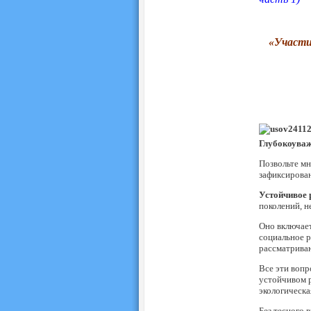
«Участи
Глубокоуваж
Позвольте мн
зафиксирова
Устойчивое 
поколений, н
Оно включает
социальное р
рассматрива
Все эти вопр
устойчивом р
экологическа
Без тесного 