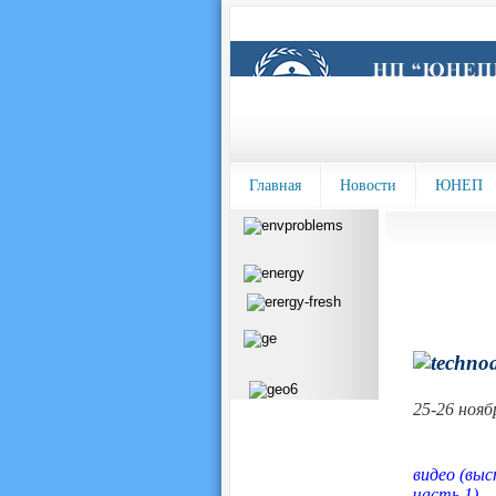
Главная
Новости
ЮНЕП
25-26 нояб
видео (выс
часть 1)