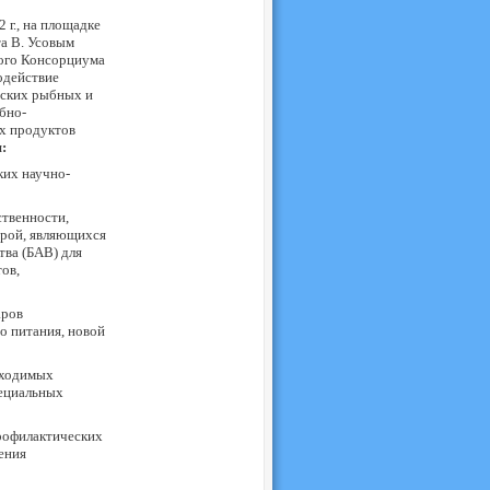
г., на площадке
а В. Усовым
ого Консорциума
одействие
рских рыбных и
бно-
х продуктов
:
ких научно-
твенности,
урой, являющихся
ва (БАВ) для
ов,
аров
о питания, новой
бходимых
пециальных
рофилактических
ения