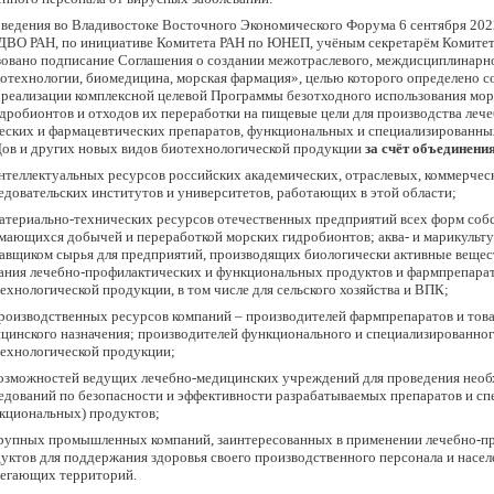
ведения во Владивостоке Восточного Экономического Форума 6 сентября 2022 
ДВО РАН, по инициативе Комитета РАН по ЮНЕП, учёным секретарём Комитет
зовано подписание Соглашения о создании межотраслевого, междисциплинарн
отехнологии, биомедицина, морская фармация»,
целью которого определено с
 реализации комплексной целевой Программы безотходного использования мо
робионтов и отходов их переработки на пищевые цели для производства лече
еских и фармацевтических препаратов, функциональных и специализированны
Дов и других новых видов биотехнологической продукции
за счёт объединения
нтеллектуальных ресурсов российских академических, отраслевых, коммерчес
едовательских институтов и университетов, работающих в этой области;
атериально-технических ресурсов отечественных предприятий всех форм собс
мающихся добычей и переработкой морских гидробионтов; аква- и марикульт
авщиком сырья для предприятий, производящих биологически активные вещест
ания лечебно-профилактических и функциональных продуктов и фармпрепарат
ехнологической продукции, в том числе для сельского хозяйства и ВПК;
роизводственных ресурсов компаний – производителей фармпрепаратов и тов
цинского назначения; производителей функционального и специализированног
ехнологической продукции;
озможностей ведущих лечебно-медицинских учреждений для проведения нео
едований по безопасности и эффективности разрабатываемых препаратов и с
кциональных) продуктов;
рупных промышленных компаний, заинтересованных в применении лечебно-п
уктов для поддержания здоровья своего производственного персонала и насел
егающих территорий.