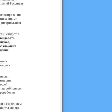
паний России, и
рогнозированию
озникающими
ерриториальном
х институтов
 выдавать
рисков,
 возможных
ущения
щимся
иродных
миссии
низации
ующей
 гидробионтов.
ереработки
и в скорейшем
защиты своего