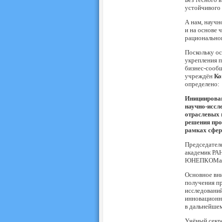
устойчивого 
А нам, научн
и на основе 
рационально
Поскольку о
укрепления п
бизнес-сооб
учреждён
Ко
определено:
Инициирован
научно-иссл
отраслевых 
решения про
рамках сфер
Председател
академик РА
ЮНЕПКОМа В.
Основное вни
получения п
исследований
инновационн
в дальнейшем
Учёный секре