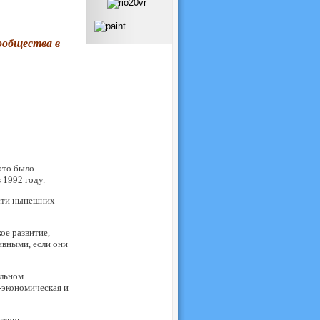
ообщества в
это было
1992 году.
ости нынешних
ое развитие,
ивными, если они
альном
-экономическая и
стичь