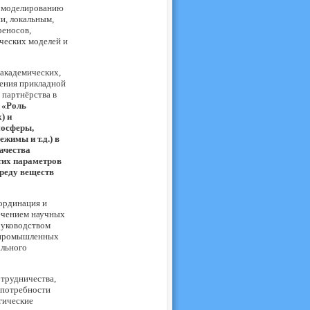
о моделированию
и, локальным,
реносов,
ческих моделей и
академических,
ения прикладной
 партнёрства в
-
«Роль
) и
мосферы,
жимы и т.д.) в
ачества
тих параметров
реду веществ
ординация и
ечением научных
руководством
й промышленных
ального
отрудничества,
 потребности
гические