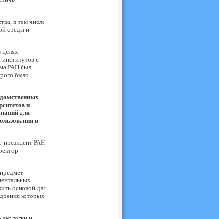
тва, в том числе
ой среды и
 целях
 институтов с
ма РАН был
орого было
едомственных
рситетов и
мпаний для
ользования в
-президент РАН
ректор
 предмет
ментальных
жить основой для
едрения которых
 экологии и