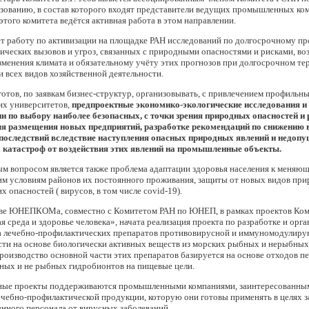
ованию, в состав которого входят представители ведущих промышленных ком
этого комитета ведётся активная работа в этом направлении.
т работу по активизации на площадке РАН исследований по долгосрочному п
ических вызовов и угроз, связанных с природными опасностями и рисками, в
зменения климата и обязательному учёту этих прогнозов при долгосрочном т
 всех видов хозяйственной деятельности.
ов, по заявкам бизнес-структур, организовывать, с привлечением профильны
их университетов,
предпроектные экономико-экологические исследования и
и по выбору наиболее безопасных, с точки зрения природных опасностей и 
я размещения новых предприятий, разработке рекомендаций по снижению
последствий вследствие наступления опасных природных явлений и недоп
 катастроф от воздействия этих явлений на промышленные объекты.
м вопросом является также проблема адаптации здоровья населения к меняю
им условиям районов их постоянного проживания, защиты от новых видов пр
х опасностей ( вирусов, в том числе
covid
-19).
ве ЮНЕПКОМа, совместно с Комитетом РАН по ЮНЕП, в рамках проектов Ко
среда и здоровье человека», начата реализация проекта по разработке и орга
а лечебно-профилактических препаратов противовирусной и иммуномодулир
ти на основе биологически активных веществ из морских рыбных и нерыбных
роизводство основной части этих препаратов базируется на основе отходов п
ных и не рыбных гидробионтов на пищевые цели.
ые проекты поддерживаются промышленными компаниями, заинтересованным
чебно-профилактической продукции, которую они готовы применять в целях 
нного персонала от вирусных заболеваний.