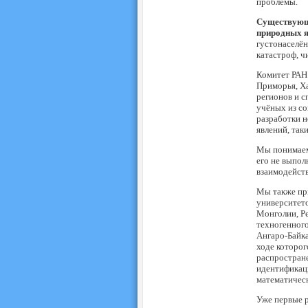
проблемы.
Существующа
природных я
густонаселён
катастроф, ч
Комитет РАН
Приморья, Ха
регионов и с
учёных из со
разработки 
явлений, так
Мы понимаем,
его не выпол
взаимодейств
Мы также пр
университето
Монголии, Р
техногенного
Ангаро-Байка
ходе которог
распростране
идентификаци
математичес
Уже первые р