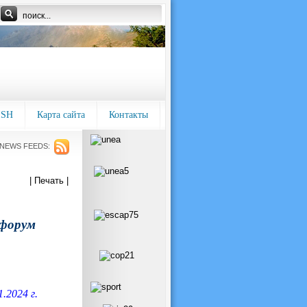
ISH
Карта сайта
Контакты
NEWS FEEDS:
| Печать |
форум
.2024 г.