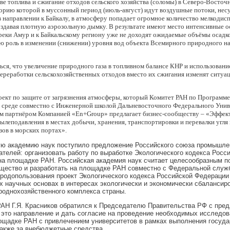
тве топлива и сжигание отходов сельского хозяйства (соломы) в Северо-Восточ
орию которой в муссонный период (июль-август) идут воздушные потоки, не
в направлении к Байкалу, в атмосферу попадает огромное количество мелкодис
оздавая плотную аэрозольную дымку. В результате имеют место интенсивные о
еки Амур и к Байкальскому региону уже не доходят ожидаемые объёмы осадко
ю роль в изменении (снижении) уровня вод объекта Всемирного природного
ься, что увеличение природного газа в топливном балансе КНР и использован
ереработки сельскохозяйственных отходов вместо их сжигания изменят ситу
ект по защите от загрязнения атмосферы, который Комитет РАН по Программ
среде совместно с Инженерной школой Дальневосточного Федерального Унив
м партнёром Компанией «
En
+
Group
» предлагает бизнес-сообществу – «Эффек
ылеподавления в местах добычи, хранения, транспортировки и перевалки угля 
ов в морских портах».
ую академию наук поступило предложение Российского союза промышле
телей: организовать работу по выработке Экологического кодекса Росс
на площадке РАН. Российская академия наук считает целесообразным п
щество и разработать на площадке РАН совместно с Федеральной служ
родопользования проект Экологического кодекса Российской Федерации
 научных основах в интересах экологически и экономически сбалансир
роднохозяйственного комплекса страны.
АН Г.Я. Красников обратился к Председателю Правительства РФ с пре
это направление и дать согласие на проведение необходимых исследов
ощадке РАН с привлечением университетов в рамках выполнения госуд
также за внебюджетные средства.