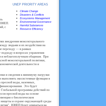
UN
EP PRIORITY AREAS
Climate Change
Disasters & Conflicts
Ecosystems Management
ть
Environmental Governance
 ЮНЕП.
Harmful Substances
й, с
Resource Efficiency
ях внедрения межсекторального
ежду людьми и их воздействия на
ие переходу — в рамках
 подходу в вопросах управления
ым и неблагополучным общинам. При
ксной межсекторальной политики,
кономической деятельности и
и и сведения к минимуму нагрузки
ми выполнять экосистемные функции в
 пресной воды, наземных,
 финансирования. Это будет
 Глобальной программы действий по
рсов пресной воды на основе
нвенции о биологическом
ии нищеты и охране окружающей среды
елетия". ЮНЕП будет опираться на