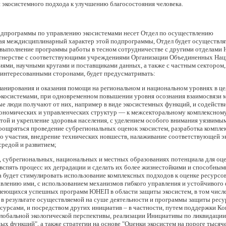
 экосистемного подхода к улучшению благосостояния человека.
одпрограммы по управлению экосистемами несет Отдел по осуществлению
я междисциплинарный характер этой подпрограммы, Отдел будет осуществля
выполнение программы работы в тесном сотрудничестве с другими отделами
ртнерстве с соответствующими учреждениями Организации Объединенных Наци
ми, научными кругами и поставщиками данных, а также с частным сектором,
интересованными сторонами, будет предусматривать:
вания и оказания помощи на региональном и национальном уровнях в цел
экосистемами, при одновременном повышении уровня осознания взаимосвязи м
рые люди получают от них, например в виде экосистемных функций, и содейств
ономических и управленческих структур — к межсекторальному комплексному
етой и укрепление здоровья населения, с уделением особого внимания уязвим
оощряться проведение субрегиональных оценок экосистем, разработка компле
о участия, внедрение технических новшеств, налаживание соответствующей э
редой и развитием;
егиональных, национальных и местных образованиях потенциала для оценк
 вспять процесс их деградации и сделать их более жизнестойкими и способны
будет стимулировать использование комплексных подходов к оценке ресурсов
влению ими, с использованием механизмов гибкого управления и устойчивого
меющихся успешных программ ЮНЕП в области защиты экосистем, в том числе
 в результате осуществляемой на суше деятельности и программы защиты ресу
сурсами, и посредством других инициатив – в частности, путем поддержки Ко
Глобальной экологической перспективы, реализации Инициативы по ликвидац
х функций", а также стратегии на основе "Оценки экосистем на пороге тысяч