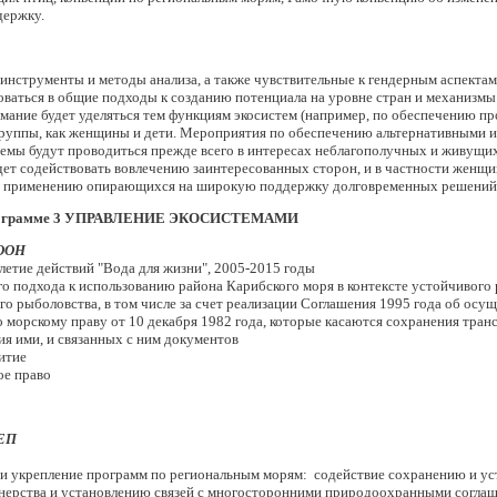
держку.
струменты и методы анализа, а также чувствительные к гендерным аспектам 
оваться в общие подходы к созданию потенциала на уровне стран и механизмы
ание будет уделяться тем функциям экосистем (например, по обеспечению про
 группы, как женщины и дети. Мероприятия по обеспечению альтернативными 
темы будут проводиться прежде всего в интересах неблагополучных и живущих
ет содействовать вовлечению заинтересованных сторон, и в частности женщи
 и применению опирающихся на широкую поддержку долговременных решений
рограмме 3 УПРАВЛЕНИЕ ЭКОСИСТЕМАМИ
 ООН
е действий "Вода для жизни", 2005‑2015 годы
хода к использованию района Карибского моря в контексте устойчивого 
боловства, в том числе за счет реализации Соглашения 1995 года об осу
морскому праву от 10 декабря 1982 года, которые касаются сохранения тран
я ими, и связанных с ним документов
итие
е право
ЕП
репление программ по региональным морям: содействие сохранению и уст
нерства и установлению связей с многосторонними природоохранными согла