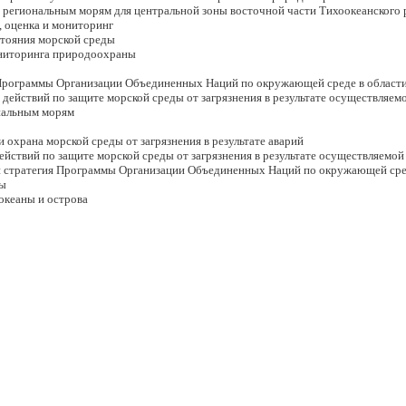
ональным морям для центральной зоны восточной части Тихоокеанского 
ценка и мониторинг
ния морской среды
ринга природоохраны
ммы Организации Объединенных Наций по окружающей среде в области 
й по защите морской среды от загрязнения в результате осуществляемой
ьным морям
а морской среды от загрязнения в результате аварий
й по защите морской среды от загрязнения в результате осуществляемой 
атегия Программы Организации Объединенных Наций по окружающей среде
ы
ны и острова