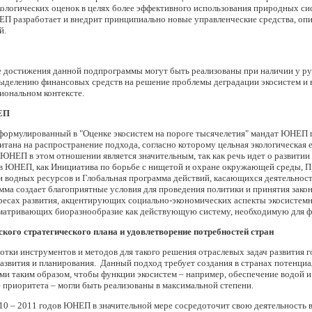
кологических оценок в целях более эффективного использования природных си
П разработает и внедрит принципиально новые управленческие средства, о
й.
ые достижения данной подпрограммы могут быть реализованы при наличии у ру
 выделению финансовых средств на решение проблемы деградации экосистем и
циональном контексте.
ЕП
сформулированный в "Оценке экосистем на пороге тысячелетия" мандат ЮНЕП
тана на распространение подхода, согласно которому цельная экологическая е
НЕП в этом отношении является значительным, так как речь идет о развитии 
 ЮНЕП, как Инициатива по борьбе с нищетой и охране окружающей среды, П
и водных ресурсов и Глобальная программа действий, касающихся деятельност
мма создает благоприятные условия для проведения политики и принятия зако
есах развития, акцентирующих социально-экономических аспекты экосистемн
сматривающих биоразнообразие как действующую систему, необходимую для ф
кого стратегического плана и удовлетворение потребностей стран
тки инструментов и методов для такого решения отраслевых задач развития г
азвития и планирования. Данный подход требует создания в странах потенциа
ми таким образом, чтобы функции экосистем – например, обеспечение водой и
 приоритета – могли быть реализованы в максимальной степени.
10 – 2011 годов ЮНЕП в значительной мере сосредоточит свою деятельность в