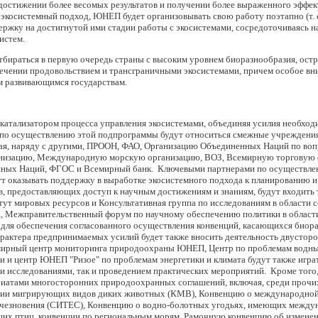
достижении более весомых результатов и получении более выраженного эффект
ь экосистемный подход, ЮНЕП будет организовывать свою работу поэтапно (т.
ержку на достигнутой ими стадии работы с экосистемами, сосредоточиваясь на
истем.
тбираться в первую очередь страны с высоким уровнем биоразнообразия, ос
ечении продовольствием и трансграничными экосистемами, причем особое вни
м развивающимся государствам.
атализатором процесса управления экосистемами, объединяя усилия необходи
 по осуществлению этой подпрограммы будут относиться смежные учреждени
чая, наряду с другими, ПРООН, ФАО, Организацию Объединенных Наций по вопр
низацию, Международную морскую организацию, ВОЗ, Всемирную торговую 
ных Наций, ФГОС и Всемирный банк. Ключевыми партнерами по осуществлен
ут оказывать поддержку в выработке экосистемного подхода к планированию и
, предоставляющих доступ к научным достижениям и знаниям, будут входить 
т мировых ресурсов и Консультативная группа по исследованиям в области сел
, Межправительственный форум по научному обеспечению политики в области
 для обеспечения согласованного осуществления конвенций, касающихся биор
рактера предпринимаемых усилий будет также вносить деятельность двустор
мирный центр мониторинга природоохраны ЮНЕП, Центр по проблемам водны
 и центр ЮНЕП "Ризое" по проблемам энергетики и климата будут также игра
ми исследованиями, так и проведением практических мероприятий. Кроме того
риатами многосторонних природоохранных соглашений, включая, среди прочи
нии мигрирующих видов диких животных (КМВ), Конвенцию о международной 
чезновения (СИТЕС), Конвенцию о водно-болотных угодьях, имеющих междуна
их птиц, конвенции по региональным морям, Рамочную конвенцию об изменен