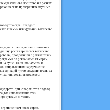
стем различного масштаба и в разных
пирающиеся на проверенные научные
ководства стран твердого
 выполняемых ими функций в качестве
 по улучшению научного понимания
диница рассматривается в качестве
работы, проделанной в рамках таких
рограмма по региональным морям,
и на суше. На национальном и
нов, направленных на улучшение
ых функций путем введения платы за
ункционирования экосистем.
осударств, при котором этот подход
ла для использования этих
 продуктами питания,
 ограниченном числе стран,