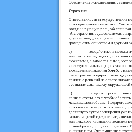
Обеспечение использования странами
Стратегия
Ответственность за осуществление п
природоохранной политики. Учитыва
координирующую роль, обеспечивая 
Эта стратегия, осуществляемая в па
другими международными организация
гражданским обществом и другими за
a) воздействие на методы планиро
комплексного подхода к управлению 
экосистемы, а также тех выгод, кото
институциональных, директивных, эк
экосистемами, включая борьбу с нищ
этом в рамках подпрограммы будут п
принятие решений на основе широког
осознание связи между окружающей с
b) создание в региональных, субр
на экосистемы, с тем чтобы обратить
максимальном объеме. Подпрограмма 
прибрежных и морских систем и упра
достигнуто путем расширения уже и
защите морской среды от загрязнения
комплексного управления водными ре
разнообразии, процесса подготовки 
и инициативы "Экономика экосистемны