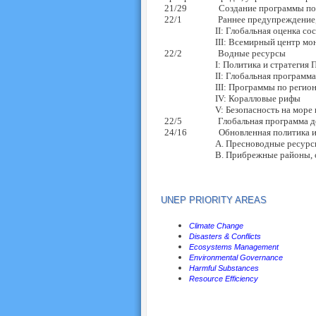
21/29 Создание программы по реги
22/1 Раннее предупреждение, о
II: Глобальная оценка состоя
III: Всемирный центр монито
22/2 Водные ресурсы
I: Политика и стратегия Програ
II: Глобальная программа действи
III: Программы по регионал
IV: Коралловые рифы
V: Безопасность на море и охран
22/5 Глобальная программа действи
24/16 Обновленная политика и стр
A. Пресноводные ресурс
B. Прибрежные районы, океа
UN
EP PRIORITY AREAS
Climate Change
Disasters & Conflicts
Ecosystems Management
Environmental Governance
Harmful Substances
Resource Efficiency