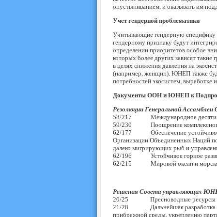
опустыниванием, и оказывать им под
Учет гендерной проблематики
Учитывающие гендерную специфику ин
гендерному признаку будут интегрир
определении приоритетов особое вним
которых более других зависят такие
в целях снижения давления на экосис
(например, женщин). ЮНЕП также буд
потребностей экосистем, выработке
Документы ООН и ЮНЕП к Подп
Резолюции Генеральной Ассамблеи
58/217 Международное десятилети
59/230 Поощрение комплексного под
62/177 Обеспечение устойчивого ры
Организации Объединенных Наций по 
далеко мигрирующих рыб и управлени
62/196 Устойчивое горное разв
62/215 Мировой океан и морско
Решения Совета управляющих ЮН
20/25 Пресноводные ресурсы
21/28 Дальнейшая разработка и ук
прибрежной среды, укреплению парт