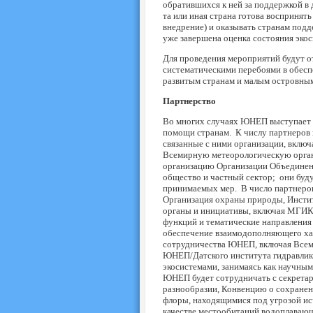
обратившихся к ней за поддержкой в 
та или иная страна готова воспринят
внедрение) и оказывать странам подд
уже завершена оценка состояния экос
Для проведения мероприятий будут о
систематическими перебоями в обесп
развитым странам и малым островны
Партнерство
Во многих случаях ЮНЕП выступает к
помощи странам. К числу партнеров
связанные с ними организации, вклю
Всемирную метеорологическую орга
организацию Организации Объединен
общество и частный сектор; они буд
принимаемых мер. В число партнеров
Организация охраны природы, Институ
органы и инициативы, включая МГИК
функций и тематические направления
обеспечение взаимодополняющего ха
сотрудничества ЮНЕП, включая Все
ЮНЕП/Датского института гидравлики
экосистемами, занимаясь как научны
ЮНЕП будет сотрудничать с секрета
разнообразии, Конвенцию о сохране
флоры, находящимися под угрозой ис
качестве местообитаний водоплавающ