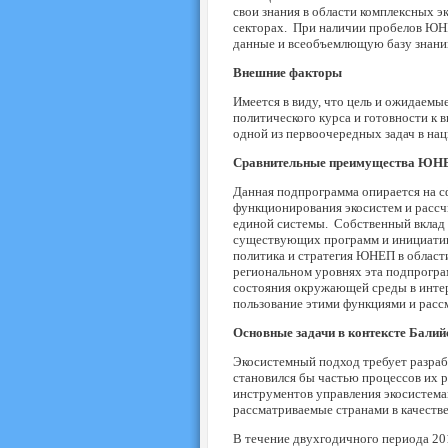
свои знания в области комплексных э
секторах. При наличии пробелов ЮНЕ
данные и всеобъемлющую базу знани
Внешние факторы
Имеется в виду, что цель и ожидаем
политического курса и готовности к
одной из первоочередных задач в на
Сравнительные преимущества ЮН
Данная подпрограмма опирается на 
функционирования экосистем и рассчи
единой системы. Собственный вклад Ю
существующих программ и инициатив
политика и стратегия ЮНЕП в област
региональном уровнях эта подпрогра
состояния окружающей среды в интер
пользование этими функциями и рас
Основные задачи в контексте Балийс
Экосистемный подход требует разрабо
становился бы частью процессов их р
инструментов управления экосистема
рассматриваемые странами в качестве
В течение двухгодичного периода 20