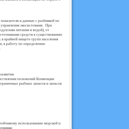
показатели и данные с разбивкой по
 управления экосистемами. При
дуктами питания и водой), от
источниками средств к существованию
 в крайней нищете групп населения
н, в работу по определению
.
развития
ществлении положений Конвенции
сграничных рыбных запасов и запасов
ойчивому использованию морской и
шениями