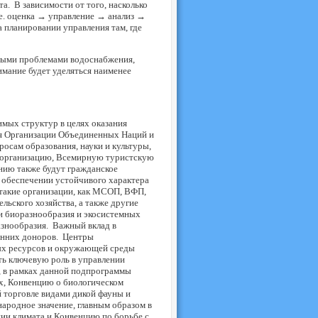
а. В зависимости от того, насколько
 е. оценка → управление → анализ →
 планировании управления там, где
трыми проблемами водоснабжения,
мание будет уделяться наименее
мых структур в целях оказания
я Организации Объединенных Наций и
осам образования, науки и культуры,
организацию, Всемирную туристскую
ию также будут гражданское
 обеспечении устойчивого характера
такие организации, как МСОП, ВФП,
ьского хозяйства, а также другие
 биоразнообразия и экосистемных
азнообразия. Важный вклад в
онних доноров. Центры
х ресурсов и окружающей среды
ть ключевую роль в управлении
, в рамках данной подпрограммы
х, Конвенцию о биологическом
торговле видами дикой фауны и
родное значение, главным образом в
ии климата и Конвенцию по борьбе с